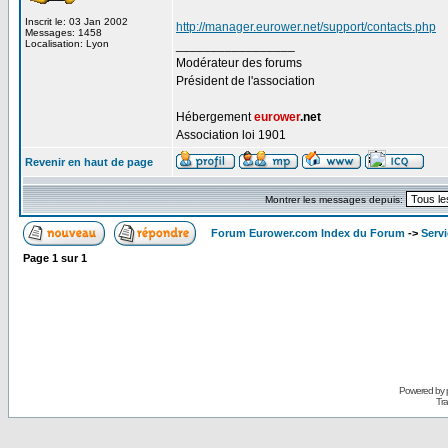
Inscrit le: 03 Jan 2002
http://manager.eurower.net/support/contacts.php
Messages: 1458
Localisation: Lyon
_________________
Modérateur des forums
Président de l'association
Hébergement
eurower
.net
Association loi 1901
Revenir en haut de page
Montrer les messages depuis:
Forum Eurower.com Index du Forum
->
Servi
Page
1
sur
1
Powered by
Tra