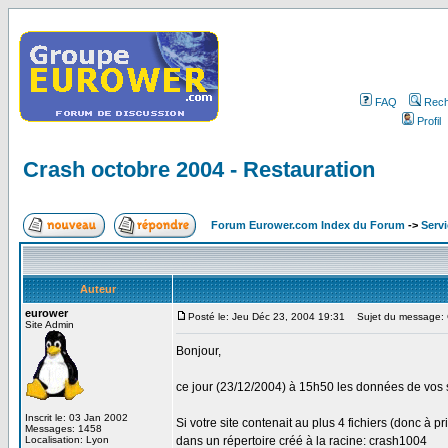
FAQ
Rech
Profil
Crash octobre 2004 - Restauration
Forum Eurower.com Index du Forum
->
Servi
Auteur
eurower
Posté le: Jeu Déc 23, 2004 19:31
Sujet du message: C
Site Admin
Bonjour,
ce jour (23/12/2004) à 15h50 les données de vos si
Inscrit le: 03 Jan 2002
Si votre site contenait au plus 4 fichiers (donc à p
Messages: 1458
Localisation: Lyon
dans un répertoire créé à la racine: crash1004