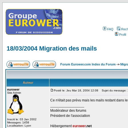
FAQ
Rech
Profil
18/03/2004 Migration des mails
Forum Eurower.com Index du Forum
->
Migr
Auteur
eurower
Posté le: Jeu Mar 18, 2004 12:08
Sujet du message: 1
Site Admin
Ce n'était pas prévu mais les mails restant dans l
_________________
Modérateur des forums
Président de l'association
Inscrit le: 03 Jan 2002
Messages: 1458
Localisation: Lyon
Hébergement
eurower
.net