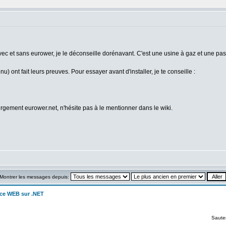
et sans eurower, je le déconseille dorénavant. C'est une usine à gaz et une passoi
ont fait leurs preuves. Pour essayer avant d'installer, je te conseille :
bergement eurower.net, n'hésite pas à le mentionner dans le wiki.
Montrer les messages depuis:
ice WEB sur .NET
Saute