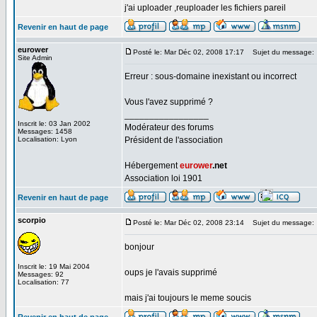
j'ai uploader ,reuploader les fichiers pareil
Revenir en haut de page
eurower
Posté le: Mar Déc 02, 2008 17:17
Sujet du message:
Site Admin
Erreur : sous-domaine inexistant ou incorrect
Vous l'avez supprimé ?
_________________
Inscrit le: 03 Jan 2002
Modérateur des forums
Messages: 1458
Localisation: Lyon
Président de l'association
Hébergement
eurower
.net
Association loi 1901
Revenir en haut de page
scorpio
Posté le: Mar Déc 02, 2008 23:14
Sujet du message:
bonjour
Inscrit le: 19 Mai 2004
oups je l'avais supprimé
Messages: 92
Localisation: 77
mais j'ai toujours le meme soucis