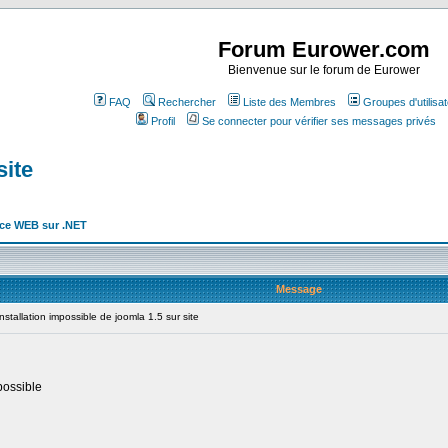
Forum Eurower.com
Bienvenue sur le forum de Eurower
FAQ
Rechercher
Liste des Membres
Groupes d'utilisa
Profil
Se connecter pour vérifier ses messages privés
site
ice WEB sur .NET
Message
tallation impossible de joomla 1.5 sur site
possible