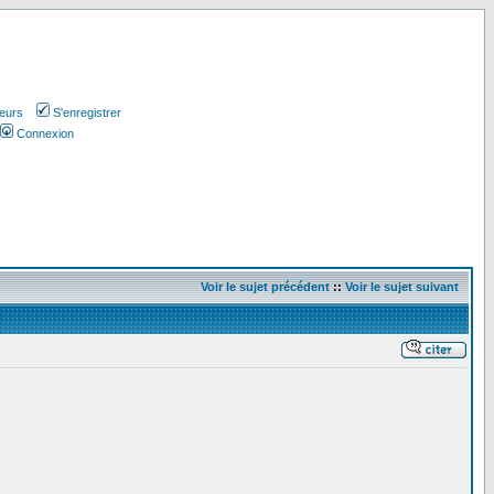
teurs
S'enregistrer
Connexion
Voir le sujet précédent
::
Voir le sujet suivant