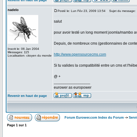
Revenir en haut de page
nadelo
Posté le: Lun Fév 23, 2009 13:54
Sujet du message:
salut
pour avoir testé un long moment joomla/mambo avec 
Depuis, de nombreux cms (gestionnaires de contenu) 
Inscrit le: 06 Jan 2004
Messages: 115
http://www.opensourcecms.com
Localisation: citoyen du monde
Si tu valides la compatibilité entre un cms et l'hé
@ +
_________________
eurower as europower
Revenir en haut de page
Forum Eurower.com Index du Forum
->
Serv
Page
1
sur
1