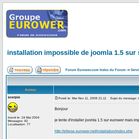
installation impossible de joomla 1.5 sur 
Forum Eurower.com Index du Forum
->
Serv
Auteur
scorpio
Posté le: Mar Nov 11, 2008 21:11
Sujet du message: ins
Bonjour
Inscrit le: 19 Mai 2004
je tente d'installer joomla 1.5 sur eurower mais im
Messages: 92
Localisation: 77
http://ellipse.eurower.net/installation/index.php