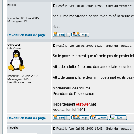
Epoc
Posté le: Ven Juil 01, 2005 12:58
Sujet du message:
tien tu me me virer de ce forum de m sé la seule ch
Inscrit le: 10 Juin 2005
Messages: 12
ciao
Revenir en haut de page
eurower
Posté le: Ven Juil 01, 2005 14:36
Sujet du message:
Site Admin
Sa te gave tellement que n'arrete pas de poster lol
Attitude adulte: faire une demande claire et uniqu
Inscrit le: 03 Jan 2002
Attitude gamin: faire des mini posts mal écrits pa
Messages: 1458
Localisation: Lyon
_________________
Modérateur des forums
Président de l'association
Hébergement
eurower
.net
Association loi 1901
Revenir en haut de page
nadelo
Posté le: Ven Juil 01, 2005 14:41
Sujet du message: