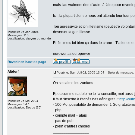
mais t'as vraiment rien d'autre à faire pour revenir 
Ici , la plupart d'entre nous ont attendu leur tour 
Ton agressivité et ton illetrisme (peut être volonta
deverser ta gentillesse.
Inscrit le: 06 Jan 2004
Messages: 115
Localisation: citoyen du monde
Enfin, mets toi bien ça dans le crane : "Patience et
_________________
eurower as europower
Revenir en haut de page
Altdorf
Posté le: Sam Juil 02, 2005 13:04
Sujet du message:
On se calme les zanfans...
Epoc comme nadelo ne te l'a conseillé, moi aussi j
Il faut t'inscrire à l'accès bas débit gratuit
http://sub
Inscrit le: 26 Mai 2004
Messages: 547
- 100 Mo, possibilité de demander 1 Go gratuitem
Localisation: Doubs (25)
- php
- compte mail + alais
- pas de pub
- plein d'autres choses
_________________