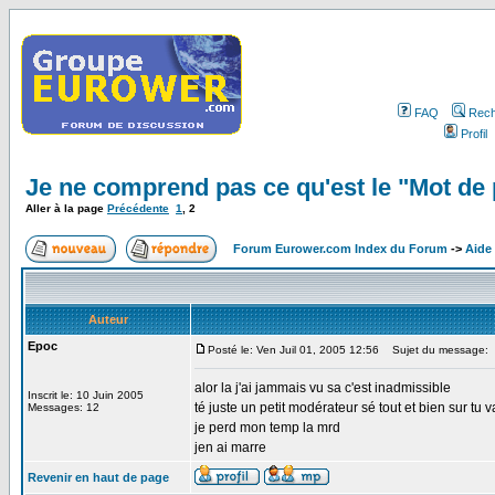
FAQ
Rech
Profil
Je ne comprend pas ce qu'est le "Mot d
Aller à la page
Précédente
1
,
2
Forum Eurower.com Index du Forum
->
Aide
Auteur
Epoc
Posté le: Ven Juil 01, 2005 12:56
Sujet du message:
alor la j'ai jammais vu sa c'est inadmissible
Inscrit le: 10 Juin 2005
té juste un petit modérateur sé tout et bien sur tu 
Messages: 12
je perd mon temp la mrd
jen ai marre
Revenir en haut de page