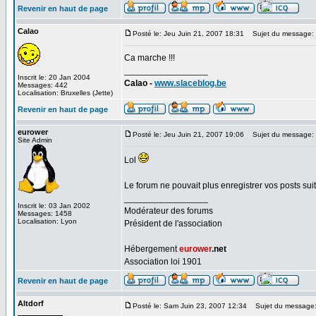
Revenir en haut de page
Calao
Posté le: Jeu Juin 21, 2007 18:31
Sujet du message:
Ca marche !!!
_________________
Inscrit le: 20 Jan 2004
Calao -
www.slaceblog.be
Messages: 442
Localisation: Bruxelles (Jette)
Revenir en haut de page
eurower
Posté le: Jeu Juin 21, 2007 19:06
Sujet du message:
Site Admin
Lol
Le forum ne pouvait plus enregistrer vos posts suite
_________________
Inscrit le: 03 Jan 2002
Modérateur des forums
Messages: 1458
Localisation: Lyon
Président de l'association
Hébergement
eurower
.net
Association loi 1901
Revenir en haut de page
Altdorf
Posté le: Sam Juin 23, 2007 12:34
Sujet du message