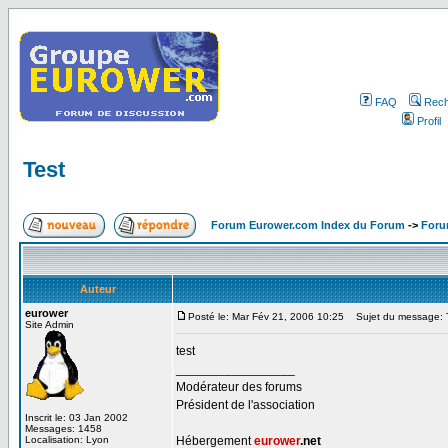
FAQ
Rech
Profil
Test
Forum Eurower.com Index du Forum
->
Foru
Auteur
eurower
Posté le: Mar Fév 21, 2006 10:25
Sujet du message: 
Site Admin
test
_________________
Modérateur des forums
Président de l'association
Inscrit le: 03 Jan 2002
Messages: 1458
Localisation: Lyon
Hébergement
eurower
.net