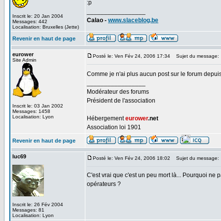
:p
_________________
Inscrit le: 20 Jan 2004
Calao -
www.slaceblog.be
Messages: 442
Localisation: Bruxelles (Jette)
Revenir en haut de page
eurower
Posté le: Ven Fév 24, 2006 17:34
Sujet du message:
Site Admin
Comme je n'ai plus aucun post sur le forum depui
_________________
Modérateur des forums
Président de l'association
Inscrit le: 03 Jan 2002
Messages: 1458
Localisation: Lyon
Hébergement
eurower
.net
Association loi 1901
Revenir en haut de page
luc69
Posté le: Ven Fév 24, 2006 18:02
Sujet du message:
C'est vrai que c'est un peu mort là... Pourquoi ne 
opérateurs ?
Inscrit le: 26 Fév 2004
Messages: 81
Localisation: Lyon