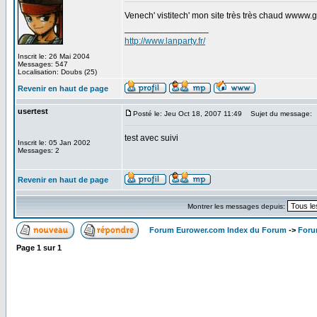
Venech' vistitech' mon site très très chaud wwww.
_________________
http://www.lanparty.fr/
Inscrit le: 26 Mai 2004
Messages: 547
Localisation: Doubs (25)
Revenir en haut de page
usertest
Posté le: Jeu Oct 18, 2007 11:49
Sujet du message:
test avec suivi
Inscrit le: 05 Jan 2002
Messages: 2
Revenir en haut de page
Montrer les messages depuis:
Forum Eurower.com Index du Forum
->
Foru
Page
1
sur
1