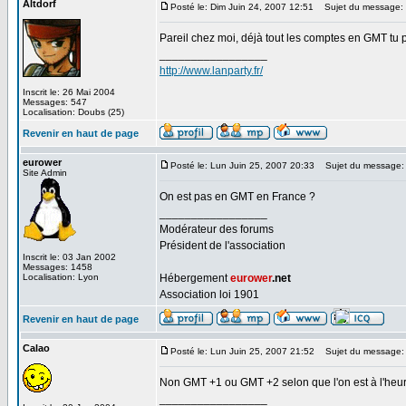
Altdorf
Posté le: Dim Juin 24, 2007 12:51
Sujet du message:
Pareil chez moi, déjà tout les comptes en GMT tu pe
_________________
http://www.lanparty.fr/
Inscrit le: 26 Mai 2004
Messages: 547
Localisation: Doubs (25)
Revenir en haut de page
eurower
Posté le: Lun Juin 25, 2007 20:33
Sujet du message:
Site Admin
On est pas en GMT en France ?
_________________
Modérateur des forums
Président de l'association
Inscrit le: 03 Jan 2002
Messages: 1458
Localisation: Lyon
Hébergement
eurower
.net
Association loi 1901
Revenir en haut de page
Calao
Posté le: Lun Juin 25, 2007 21:52
Sujet du message:
Non GMT +1 ou GMT +2 selon que l'on est à l'heure
_________________