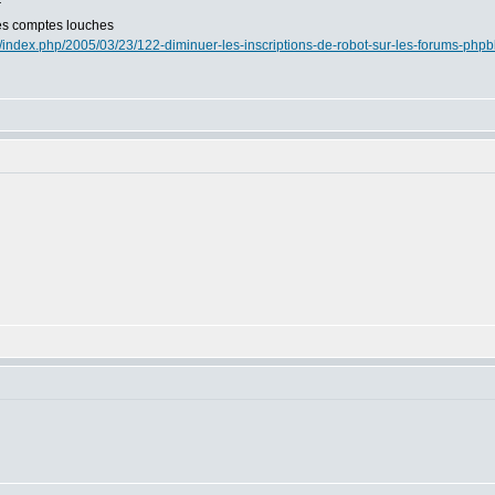
r
 des comptes louches
e/index.php/2005/03/23/122-diminuer-les-inscriptions-de-robot-sur-les-forums-php
: