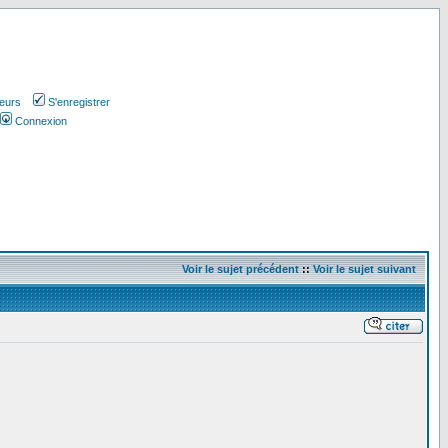
teurs
S'enregistrer
Connexion
Voir le sujet précédent
::
Voir le sujet suivant