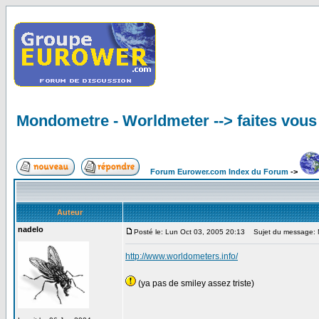
Mondometre - Worldmeter --> faites vous 
Forum Eurower.com Index du Forum
->
Auteur
nadelo
Posté le: Lun Oct 03, 2005 20:13
Sujet du message: Mo
http://www.worldometers.info/
(ya pas de smiley assez triste)