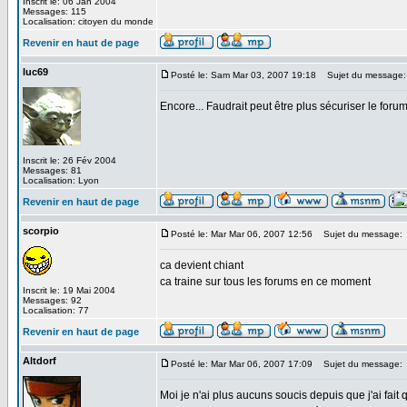
Inscrit le: 06 Jan 2004
Messages: 115
Localisation: citoyen du monde
Revenir en haut de page
luc69
Posté le: Sam Mar 03, 2007 19:18
Sujet du message:
Encore... Faudrait peut être plus sécuriser le for
Inscrit le: 26 Fév 2004
Messages: 81
Localisation: Lyon
Revenir en haut de page
scorpio
Posté le: Mar Mar 06, 2007 12:56
Sujet du message:
ca devient chiant
ca traine sur tous les forums en ce moment
Inscrit le: 19 Mai 2004
Messages: 92
Localisation: 77
Revenir en haut de page
Altdorf
Posté le: Mar Mar 06, 2007 17:09
Sujet du message:
Moi je n'ai plus aucuns soucis depuis que j'ai fait