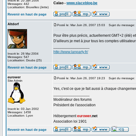
Inscrit le: 20 Jan 2004
Calao -
www.slaceblog.be
Messages: 442
Localisation: Bruxelles (Jette)
Revenir en haut de page
Altdorf
Posté le: Mar Juin 26, 2007 15:03
Sujet du message:
Pour être plus précis, actuellement GMT+2 (été) 
D'ailleurs je met à jour tous les comptes utilisat
_________________
http://www.lanparty.fr/
Inscrit le: 26 Mai 2004
Messages: 547
Localisation: Doubs (25)
Revenir en haut de page
eurower
Posté le: Mar Juin 26, 2007 19:23
Sujet du message:
Site Admin
Yes, c'est ce que je fait aussi à chaque changemen
_________________
Modérateur des forums
Président de l'association
Inscrit le: 03 Jan 2002
Messages: 1458
Localisation: Lyon
Hébergement
eurower
.net
Association loi 1901
Revenir en haut de page