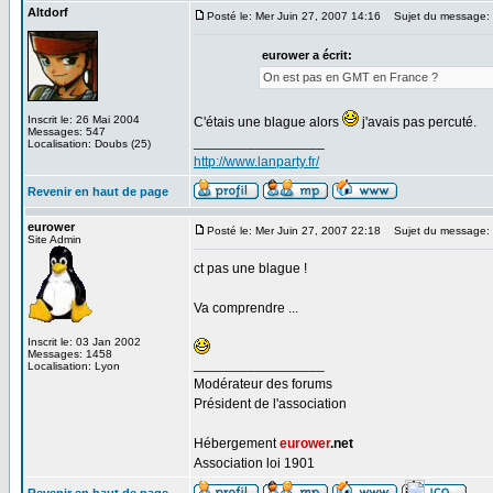
Altdorf
Posté le: Mer Juin 27, 2007 14:16
Sujet du message:
eurower a écrit:
On est pas en GMT en France ?
Inscrit le: 26 Mai 2004
C'étais une blague alors
j'avais pas percuté.
Messages: 547
_________________
Localisation: Doubs (25)
http://www.lanparty.fr/
Revenir en haut de page
eurower
Posté le: Mer Juin 27, 2007 22:18
Sujet du message:
Site Admin
ct pas une blague !
Va comprendre ...
Inscrit le: 03 Jan 2002
Messages: 1458
_________________
Localisation: Lyon
Modérateur des forums
Président de l'association
Hébergement
eurower
.net
Association loi 1901