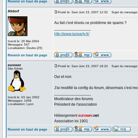
Revenir en haut de page
Altdorf
Posté le: Sam Juin 23, 2007 12:32
Sujet du message
Au fait c'est résolu ce problème de spams ?
_________________
http://www.lanparty.fr/
Inscrit le: 26 Mai 2004
Messages: 547
Localisation: Doubs (25)
Revenir en haut de page
eurower
Posté le: Sam Juin 23, 2007 18:24
Sujet du message
Site Admin
Oui et non.
J'ai modifié la config du forum, désormais c'est moi
_________________
Inscrit le: 03 Jan 2002
Modérateur des forums
Messages: 1458
Localisation: Lyon
Président de l'association
Hébergement
eurower
.net
Association loi 1901
Revenir en haut de page