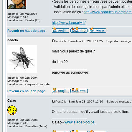
- Seuls les personnes enregistrées peuvent poste
- Validation de l'enregistrement par l'admin et tri
- Installation de ça :
http://www.ophiuchus.org/flor
Inscrit le: 26 Mai 2004
Messages: 547
_________________
Localisation: Doubs (25)
http://www.lanparty.fr/
Revenir en haut de page
nadelo
Posté le: Sam Juin 23, 2007 11:25
Sujet du message:
mais vous parlez de quoi ?
du lien ??
_________________
eurower as europower
Inscrit le: 06 Jan 2004
Messages: 115
Localisation: citoyen du monde
Revenir en haut de page
Calao
Posté le: Sam Juin 23, 2007 12:10
Sujet du message
On parle du spam qu'il y avait juste après le lien.
_________________
Inscrit le: 20 Jan 2004
Calao -
www.slaceblog.be
Messages: 442
Localisation: Bruxelles (Jette)