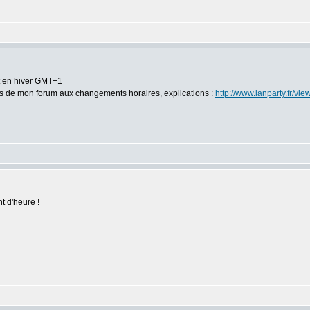
et en hiver GMT+1
eurs de mon forum aux changements horaires, explications :
http://www.lanparty.fr/vi
t d'heure !