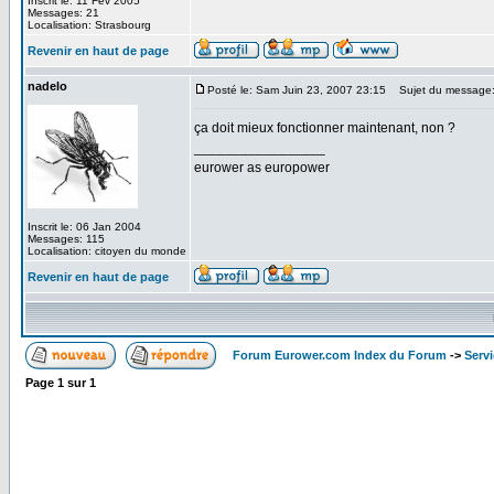
Inscrit le: 11 Fév 2005
Messages: 21
Localisation: Strasbourg
Revenir en haut de page
nadelo
Posté le: Sam Juin 23, 2007 23:15
Sujet du message
ça doit mieux fonctionner maintenant, non ?
_________________
eurower as europower
Inscrit le: 06 Jan 2004
Messages: 115
Localisation: citoyen du monde
Revenir en haut de page
Forum Eurower.com Index du Forum
->
Serv
Page
1
sur
1