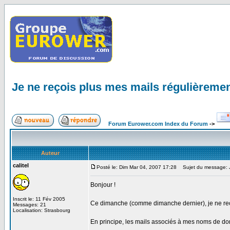
Je ne reçois plus mes mails régulièreme
Forum Eurower.com Index du Forum
->
Auteur
calitel
Posté le: Dim Mar 04, 2007 17:28
Sujet du message: Je
Bonjour !
Inscrit le: 11 Fév 2005
Ce dimanche (comme dimanche dernier), je ne reç
Messages: 21
Localisation: Strasbourg
En principe, les mails associés à mes noms de do