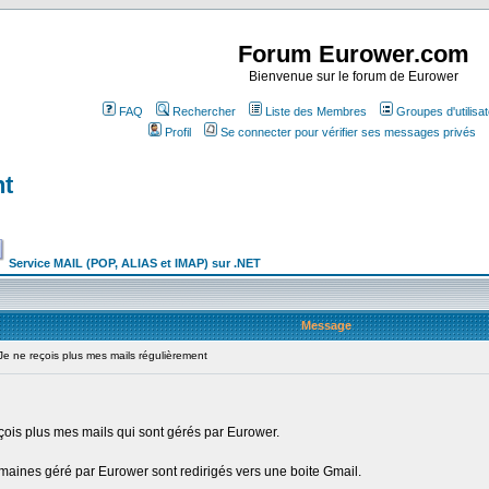
Forum Eurower.com
Bienvenue sur le forum de Eurower
FAQ
Rechercher
Liste des Membres
Groupes d'utilisa
Profil
Se connecter pour vérifier ses messages privés
nt
Service MAIL (POP, ALIAS et IMAP) sur .NET
Message
 ne reçois plus mes mails régulièrement
ois plus mes mails qui sont gérés par Eurower.
maines géré par Eurower sont redirigés vers une boite Gmail.