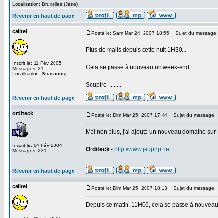
Localisation: Bruxelles (Jette)
Revenir en haut de page
calitel
Posté le: Sam Mar 24, 2007 18:55
Sujet du message:
Plus de mails depuis cette nuit 1H30...
Inscrit le: 11 Fév 2005
Cela se passe à nouveau un week-end....
Messages: 21
Localisation: Strasbourg
Soupire .........
Revenir en haut de page
orditeck
Posté le: Dim Mar 25, 2007 17:44
Sujet du message:
Moi non plus, j'ai ajouté un nouveau domaine sur E
_________________
Inscrit le: 04 Fév 2004
Orditeck
-
http://www.jeuphp.net
Messages: 231
Revenir en haut de page
calitel
Posté le: Dim Mar 25, 2007 18:13
Sujet du message:
Depuis ce matin, 11H06, cela se passe à nouveau 