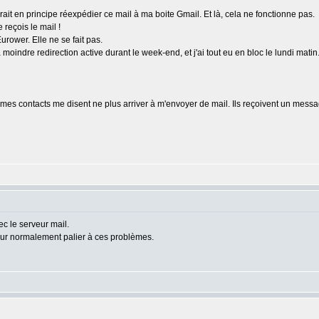
ait en principe réexpédier ce mail à ma boite Gmail. Et là, cela ne fonctionne pas.
e reçois le mail !
urower. Elle ne se fait pas.
moindre redirection active durant le week-end, et j'ai tout eu en bloc le lundi matin
mes contacts me disent ne plus arriver à m'envoyer de mail. Ils reçoivent un messag
c le serveur mail.
our normalement palier à ces problèmes.