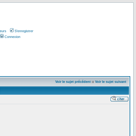
teurs
S'enregistrer
Connexion
Voir le sujet précédent
::
Voir le sujet suivant