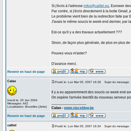
Si j'écris à l'adresse
infos@calitel.eu
, Eurower devr
Par contre, si j'écris directement à la boite Gmail, j
Le problème vient bien de la redirection faite par E
J'avais le même soucis le week-end dernier, par la 
Est-ce qu'il y a des travaux actuellement ???
Sinon, de façon plus générale, de plus en plus de 
Pouvez-vous m'aider?
D'avance merci.
Revenir en haut de page
Calao
Posté le: Lun Mar 05, 2007 16:28
Sujet du message:
Il y a eu apparemment des soucis ce week end ave
On espère l'arrivée bientôt du nouveau serveur p
Inscrit le: 20 Jan 2004
_________________
Messages: 442
Localisation: Bruxelles (Jette)
Calao -
www.slaceblog.be
Revenir en haut de page
calitel
Posté le: Lun Mar 05, 2007 16:34
Sujet du message: