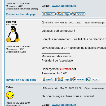
_________________
Inscrit le: 20 Jan 2004
Calao -
www.slaceblog.be
Messages: 442
Localisation: Bruxelles (Jette)
Revenir en haut de page
eurower
Posté le: Ven Mar 23, 2007 18:53
Sujet du message:
Site Admin
Lui aussi part se reposer !
Bon plus sérieusement il ne fait plus de rétention 
Inscrit le: 03 Jan 2002
Je vais upgrader un maximum de logiciels avant la 
Messages: 1458
Localisation: Lyon
_________________
Modérateur des forums
Président de l'association
Hébergement
eurower
.net
Association loi 1901
Revenir en haut de page
Calao
Posté le: Ven Mar 23, 2007 21:50
Sujet du message:
Ok bon courage et tiens nous au courant.
_________________
Inscrit le: 20 Jan 2004
Calao -
www.slaceblog.be
Messages: 442