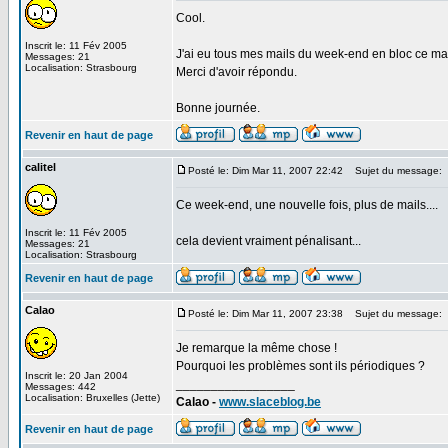
Cool.
Inscrit le: 11 Fév 2005
J'ai eu tous mes mails du week-end en bloc ce mat
Messages: 21
Localisation: Strasbourg
Merci d'avoir répondu.
Bonne journée.
Revenir en haut de page
calitel
Posté le: Dim Mar 11, 2007 22:42
Sujet du message:
Ce week-end, une nouvelle fois, plus de mails....
Inscrit le: 11 Fév 2005
cela devient vraiment pénalisant...
Messages: 21
Localisation: Strasbourg
Revenir en haut de page
Calao
Posté le: Dim Mar 11, 2007 23:38
Sujet du message:
Je remarque la même chose !
Pourquoi les problèmes sont ils périodiques ?
Inscrit le: 20 Jan 2004
_________________
Messages: 442
Localisation: Bruxelles (Jette)
Calao -
www.slaceblog.be
Revenir en haut de page