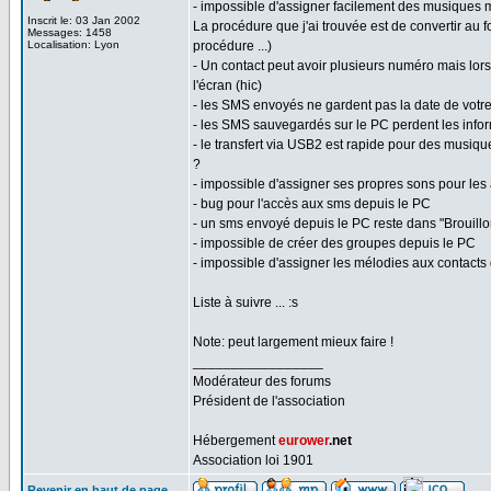
- impossible d'assigner facilement des musiques 
Inscrit le: 03 Jan 2002
La procédure que j'ai trouvée est de convertir au f
Messages: 1458
Localisation: Lyon
procédure ...)
- Un contact peut avoir plusieurs numéro mais lors
l'écran (hic)
- les SMS envoyés ne gardent pas la date de votre
- les SMS sauvegardés sur le PC perdent les infor
- le transfert via USB2 est rapide pour des musiq
?
- impossible d'assigner ses propres sons pour les 
- bug pour l'accès aux sms depuis le PC
- un sms envoyé depuis le PC reste dans "Brouillon
- impossible de créer des groupes depuis le PC
- impossible d'assigner les mélodies aux contacts
Liste à suivre ... :s
Note: peut largement mieux faire !
_________________
Modérateur des forums
Président de l'association
Hébergement
eurower
.net
Association loi 1901
Revenir en haut de page