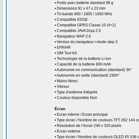
• Poids avec batterie standard 98 g
• Dimensions 91 x 47 x 23 mm
• Tri-bande 900 / 1800 / 1900 MHz
• Compatible EDGE
• Compatible GPRS Classe 10 (4+2)
• Compatible JAVA Doja 2.5
• Navigateur WAP 2.0
• Version du navigateur i-mode step 3
• EFR/HR
• SIM Tool Kit
• Technologie de la batterie Li-ion
• Capacité de la batterie 800 mAh
• Autonomie en communication (standard) 3h*
• Autonomie en veille (standard) 190h*
• Mains-libres
• Vibreur
• Type d'antenne Intégrée
• Couleur disponible Noir
Écran
• Ecran interne / Ecran principal
• Type écran / Nombre de couleurs TFT 262 144 c
• Résolution de l’écran 240 x 320 pixels
• Ecran externe
• Type écran / Nombre de couleurs OLED 65 536 