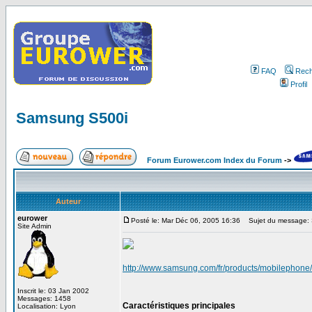
FAQ
Rech
Profil
Samsung S500i
Forum Eurower.com Index du Forum
->
Auteur
eurower
Posté le: Mar Déc 06, 2005 16:36
Sujet du message:
Site Admin
http://www.samsung.com/fr/products/mobilephone
Inscrit le: 03 Jan 2002
Messages: 1458
Caractéristiques principales
Localisation: Lyon