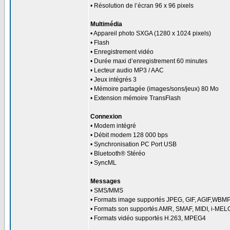
• Résolution de l’écran 96 x 96 pixels
Multimédia
• Appareil photo SXGA (1280 x 1024 pixels)
• Flash
• Enregistrement vidéo
• Durée maxi d’enregistrement 60 minutes
• Lecteur audio MP3 / AAC
• Jeux intégrés 3
• Mémoire partagée (images/sons/jeux) 80 Mo
• Extension mémoire TransFlash
Connexion
• Modem intégré
• Débit modem 128 000 bps
• Synchronisation PC Port USB
• Bluetooth® Stéréo
• SyncML
Messages
• SMS/MMS
• Formats image supportés JPEG, GIF, AGIF,WBM
• Formats son supportés AMR, SMAF, MIDI, i-ME
• Formats vidéo supportés H.263, MPEG4