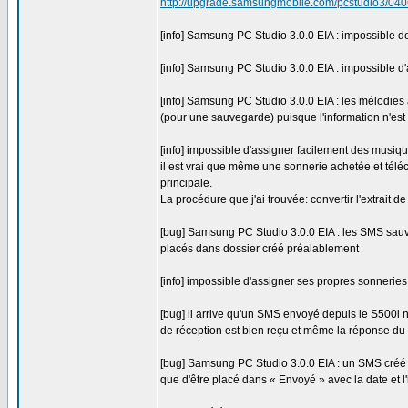
http://upgrade.samsungmobile.com/pcstudio3/
[info] Samsung PC Studio 3.0.0 EIA : impossible de
[info] Samsung PC Studio 3.0.0 EIA : impossible d'
[info] Samsung PC Studio 3.0.0 EIA : les mélodies 
(pour une sauvegarde) puisque l'information n'est 
[info] impossible d'assigner facilement des musiq
il est vrai que même une sonnerie achetée et télé
principale.
La procédure que j'ai trouvée: convertir l'extrait d
[bug] Samsung PC Studio 3.0.0 EIA : les SMS sauve
placés dans dossier créé préalablement
[info] impossible d'assigner ses propres sonnerie
[bug] il arrive qu'un SMS envoyé depuis le S500i 
de réception est bien reçu et même la réponse du
[bug] Samsung PC Studio 3.0.0 EIA : un SMS créé d
que d'être placé dans « Envoyé » avec la date et l