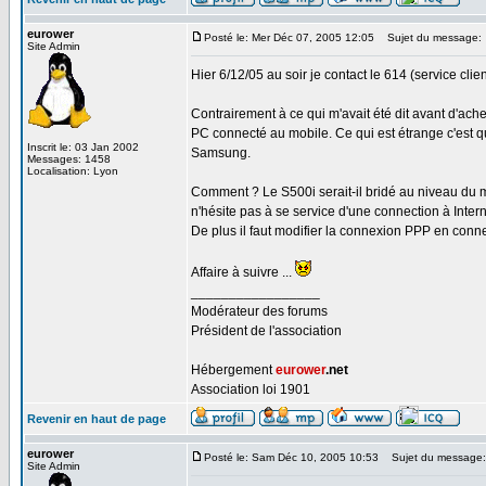
eurower
Posté le: Mer Déc 07, 2005 12:05
Sujet du message:
Site Admin
Hier 6/12/05 au soir je contact le 614 (service cli
Contrairement à ce qui m'avait été dit avant d'ach
PC connecté au mobile. Ce qui est étrange c'est
Inscrit le: 03 Jan 2002
Samsung.
Messages: 1458
Localisation: Lyon
Comment ? Le S500i serait-il bridé au niveau du
n'hésite pas à se service d'une connection à Inter
De plus il faut modifier la connexion PPP en conne
Affaire à suivre ...
_________________
Modérateur des forums
Président de l'association
Hébergement
eurower
.net
Association loi 1901
Revenir en haut de page
eurower
Posté le: Sam Déc 10, 2005 10:53
Sujet du message:
Site Admin