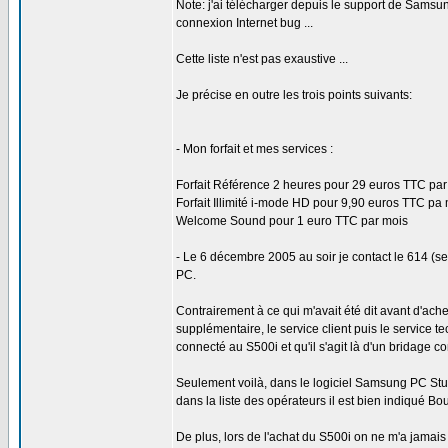
Note: j'ai télécharger depuis le support de Samsung
connexion Internet bug ...
Cette liste n'est pas exaustive ...
Je précise en outre les trois points suivants:
- Mon forfait et mes services :
Forfait Référence 2 heures pour 29 euros TTC par
Forfait Illimité i-mode HD pour 9,90 euros TTC pa
Welcome Sound pour 1 euro TTC par mois
- Le 6 décembre 2005 au soir je contact le 614 (s
PC.
Contrairement à ce qui m'avait été dit avant d'ache
supplémentaire, le service client puis le service 
connecté au S500i et qu'il s'agit là d'un bridag
Seulement voilà, dans le logiciel Samsung PC Studi
dans la liste des opérateurs il est bien indiqué Bo
De plus, lors de l'achat du S500i on ne m'a jamai