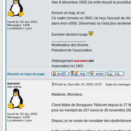
Hier 9 décembre 2005 j'ai enfin trouvé la procéd
Encore un bug, et un:
Ce matin j'envois un SMS: j'ai reçu l'accusé de 
Inscrit le: 03 Jan 2002
dans mon s500i. Désormais ce n'est plus seulemen
Messages: 1458
Localisation: Lyon
Eurower devient rouge
_________________
Modérateur des forums
Président de l'association
Hébergement
eurower
.net
Association loi 1901
Revenir en haut de page
eurower
Posté le: Sam Déc 10, 2005 15:07
Sujet du message: 
Site Admin
Madame, Monsieur,
Client fidèle de Bouygues Télécom depuis le 27 f
pour un montant de 207 euros le 30 novembre 20
Inscrit le: 03 Jan 2002
Messages: 1458
Localisation: Lyon
Depuis, je ne cesse de constater des dysfontionne