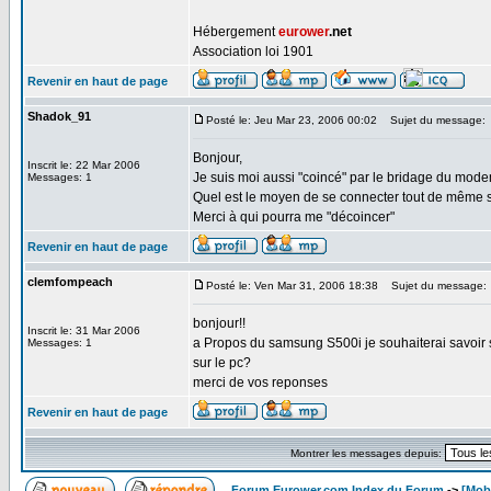
Hébergement
eurower
.net
Association loi 1901
Revenir en haut de page
Shadok_91
Posté le: Jeu Mar 23, 2006 00:02
Sujet du message:
Bonjour,
Inscrit le: 22 Mar 2006
Je suis moi aussi "coincé" par le bridage du mod
Messages: 1
Quel est le moyen de se connecter tout de même 
Merci à qui pourra me "décoincer"
Revenir en haut de page
clemfompeach
Posté le: Ven Mar 31, 2006 18:38
Sujet du message:
bonjour!!
Inscrit le: 31 Mar 2006
a Propos du samsung S500i je souhaiterai savoir s
Messages: 1
sur le pc?
merci de vos reponses
Revenir en haut de page
Montrer les messages depuis:
Forum Eurower.com Index du Forum
->
[Mob