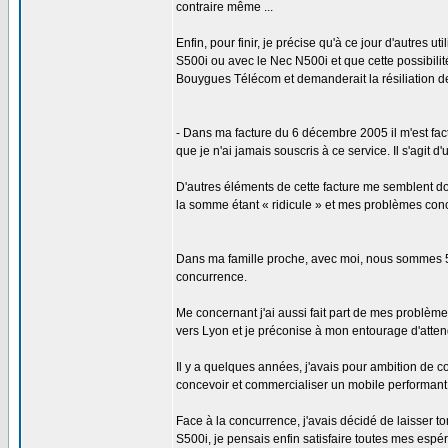
contraire même ...
Enfin, pour finir, je précise qu'à ce jour d'autres
S500i ou avec le Nec N500i et que cette possibilit
Bouygues Télécom et demanderait la résiliation de
- Dans ma facture du 6 décembre 2005 il m'est fac
que je n'ai jamais souscris à ce service. Il s'agit
D'autres éléments de cette facture me semblent do
la somme étant « ridicule » et mes problèmes conc
Dans ma famille proche, avec moi, nous sommes 5 
concurrence.
Me concernant j'ai aussi fait part de mes problèm
vers Lyon et je préconise à mon entourage d'atten
Il y a quelques années, j'avais pour ambition de
concevoir et commercialiser un mobile performant et
Face à la concurrence, j'avais décidé de laisse
S500i, je pensais enfin satisfaire toutes mes espé