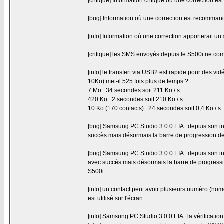
[critique] Information critique où une correction 
[bug] Information où une correction est recomma
[info] Information où une correction apporterait un
[critique] les SMS envoyés depuis le S500i ne comp
[info] le transfert via USB2 est rapide pour des vi
10Ko) met-il 525 fois plus de temps ?
7 Mo : 34 secondes soit 211 Ko / s
420 Ko : 2 secondes soit 210 Ko / s
10 Ko (170 contacts) : 24 secondes soit 0,4 Ko / s
[bug] Samsung PC Studio 3.0.0 EIA : depuis son ins
succès mais désormais la barre de progression de
[bug] Samsung PC Studio 3.0.0 EIA : depuis son i
avec succès mais désormais la barre de progress
S500i
[info] un contact peut avoir plusieurs numéro (hom
est utilisé sur l'écran
[info] Samsung PC Studio 3.0.0 EIA : la vérificatio