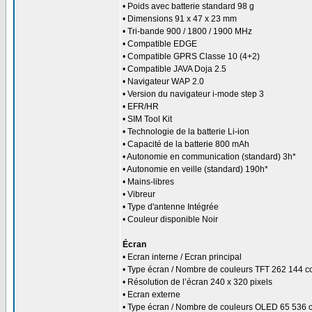
• Poids avec batterie standard 98 g
• Dimensions 91 x 47 x 23 mm
• Tri-bande 900 / 1800 / 1900 MHz
• Compatible EDGE
• Compatible GPRS Classe 10 (4+2)
• Compatible JAVA Doja 2.5
• Navigateur WAP 2.0
• Version du navigateur i-mode step 3
• EFR/HR
• SIM Tool Kit
• Technologie de la batterie Li-ion
• Capacité de la batterie 800 mAh
• Autonomie en communication (standard) 3h*
• Autonomie en veille (standard) 190h*
• Mains-libres
• Vibreur
• Type d'antenne Intégrée
• Couleur disponible Noir
Écran
• Ecran interne / Ecran principal
• Type écran / Nombre de couleurs TFT 262 144 c
• Résolution de l’écran 240 x 320 pixels
• Ecran externe
• Type écran / Nombre de couleurs OLED 65 536 