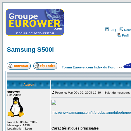
FAQ
Rech
Profil
Samsung S500i
Forum Eurower.com Index du Forum
->
Auteur
eurower
Posté le: Mar Déc 06, 2005 16:36
Sujet du message:
Site Admin
http://www.samsung.com/fr/products/mobilephone
Inscrit le: 03 Jan 2002
Messages: 1458
Caractéristiques principales
Localisation: Lyon