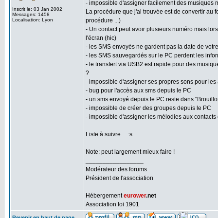
- impossible d'assigner facilement des musiques 
Inscrit le: 03 Jan 2002
La procédure que j'ai trouvée est de convertir au f
Messages: 1458
Localisation: Lyon
procédure ...)
- Un contact peut avoir plusieurs numéro mais lors
l'écran (hic)
- les SMS envoyés ne gardent pas la date de votre
- les SMS sauvegardés sur le PC perdent les infor
- le transfert via USB2 est rapide pour des musiq
?
- impossible d'assigner ses propres sons pour les 
- bug pour l'accès aux sms depuis le PC
- un sms envoyé depuis le PC reste dans "Brouillon
- impossible de créer des groupes depuis le PC
- impossible d'assigner les mélodies aux contacts
Liste à suivre ... :s
Note: peut largement mieux faire !
_________________
Modérateur des forums
Président de l'association
Hébergement
eurower
.net
Association loi 1901
Revenir en haut de page