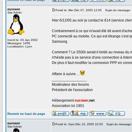
eurower
Posté le: Mer Déc 07, 2005 12:05
Sujet du message:
Site Admin
Hier 6/12/05 au soir je contact le 614 (service cli
Contrairement à ce qui m'avait été dit avant d'ach
PC connecté au mobile. Ce qui est étrange c'est
Inscrit le: 03 Jan 2002
Samsung.
Messages: 1458
Localisation: Lyon
Comment ? Le S500i serait-il bridé au niveau du
n'hésite pas à se service d'une connection à Inter
De plus il faut modifier la connexion PPP en conne
Affaire à suivre ...
_________________
Modérateur des forums
Président de l'association
Hébergement
eurower
.net
Association loi 1901
Revenir en haut de page
eurower
Posté le: Sam Déc 10, 2005 10:53
Sujet du message:
Site Admin