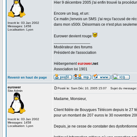
Hier 9 décembre 2005 j'ai enfin trouvé la procéd
Encore un bug, et un:
Ce matin j'envois un SMS: j'ai reçu l'accusé de 
Inscrit le: 03 Jan 2002
dans mon s500i. Désormais ce n'est plus seulemen
Messages: 1458
Localisation: Lyon
Eurower devient rouge
_________________
Modérateur des forums
Président de l'association
Hébergement
eurower
.net
Association loi 1901
Revenir en haut de page
eurower
Posté le: Sam Déc 10, 2005 15:07
Sujet du message: 
Site Admin
Madame, Monsieur,
Client fidèle de Bouygues Télécom depuis le 27 f
pour un montant de 207 euros le 30 novembre 20
Inscrit le: 03 Jan 2002
Messages: 1458
Localisation: Lyon
Depuis, je ne cesse de constater des dysfontionne