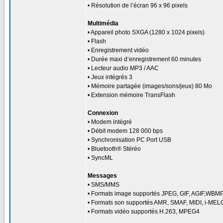
• Résolution de l’écran 96 x 96 pixels
Multimédia
• Appareil photo SXGA (1280 x 1024 pixels)
• Flash
• Enregistrement vidéo
• Durée maxi d’enregistrement 60 minutes
• Lecteur audio MP3 / AAC
• Jeux intégrés 3
• Mémoire partagée (images/sons/jeux) 80 Mo
• Extension mémoire TransFlash
Connexion
• Modem intégré
• Débit modem 128 000 bps
• Synchronisation PC Port USB
• Bluetooth® Stéréo
• SyncML
Messages
• SMS/MMS
• Formats image supportés JPEG, GIF, AGIF,WBM
• Formats son supportés AMR, SMAF, MIDI, i-ME
• Formats vidéo supportés H.263, MPEG4