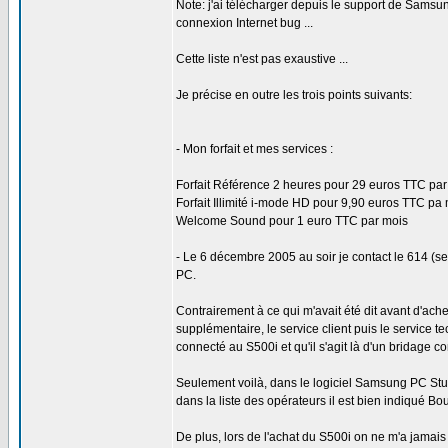
Note: j'ai télécharger depuis le support de Samsung
connexion Internet bug ...
Cette liste n'est pas exaustive ...
Je précise en outre les trois points suivants:
- Mon forfait et mes services :
Forfait Référence 2 heures pour 29 euros TTC par
Forfait Illimité i-mode HD pour 9,90 euros TTC pa
Welcome Sound pour 1 euro TTC par mois
- Le 6 décembre 2005 au soir je contact le 614 (s
PC.
Contrairement à ce qui m'avait été dit avant d'ache
supplémentaire, le service client puis le service 
connecté au S500i et qu'il s'agit là d'un bridag
Seulement voilà, dans le logiciel Samsung PC Studi
dans la liste des opérateurs il est bien indiqué Bo
De plus, lors de l'achat du S500i on ne m'a jamai