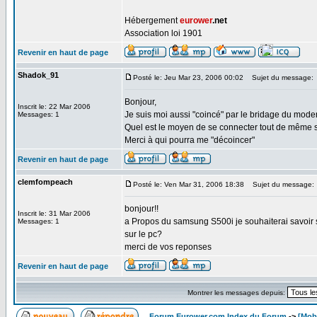
Hébergement
eurower
.net
Association loi 1901
Revenir en haut de page
Shadok_91
Posté le: Jeu Mar 23, 2006 00:02
Sujet du message:
Bonjour,
Inscrit le: 22 Mar 2006
Je suis moi aussi "coincé" par le bridage du mod
Messages: 1
Quel est le moyen de se connecter tout de même 
Merci à qui pourra me "décoincer"
Revenir en haut de page
clemfompeach
Posté le: Ven Mar 31, 2006 18:38
Sujet du message:
bonjour!!
Inscrit le: 31 Mar 2006
a Propos du samsung S500i je souhaiterai savoir s
Messages: 1
sur le pc?
merci de vos reponses
Revenir en haut de page
Montrer les messages depuis:
Forum Eurower.com Index du Forum
->
[Mob