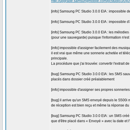
http://upgrade.samsungmobile.com/pcstudio3/
[info] Samsung PC Studio 3.0.0 EIA : impossible de
[info] Samsung PC Studio 3.0.0 EIA : impossible d'
[info] Samsung PC Studio 3.0.0 EIA : les mélodies 
(pour une sauvegarde) puisque l'information n'est 
[info] impossible d'assigner facilement des musiq
il est vrai que même une sonnerie achetée et télé
principale.
La procédure que j'ai trouvée: convertir l'extrait d
[bug] Samsung PC Studio 3.0.0 EIA : les SMS sauve
placés dans dossier créé préalablement
[info] impossible d'assigner ses propres sonnerie
[bug] il arrive qu'un SMS envoyé depuis le S500i 
de réception est bien reçu et même la réponse du
[bug] Samsung PC Studio 3.0.0 EIA : un SMS créé d
que d'être placé dans « Envoyé » avec la date et l