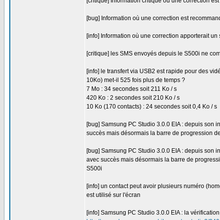
[critique] Information critique où une correction 
[bug] Information où une correction est recomma
[info] Information où une correction apporterait un
[critique] les SMS envoyés depuis le S500i ne comp
[info] le transfert via USB2 est rapide pour des vi
10Ko) met-il 525 fois plus de temps ?
7 Mo : 34 secondes soit 211 Ko / s
420 Ko : 2 secondes soit 210 Ko / s
10 Ko (170 contacts) : 24 secondes soit 0,4 Ko / s
[bug] Samsung PC Studio 3.0.0 EIA : depuis son ins
succès mais désormais la barre de progression de
[bug] Samsung PC Studio 3.0.0 EIA : depuis son i
avec succès mais désormais la barre de progress
S500i
[info] un contact peut avoir plusieurs numéro (hom
est utilisé sur l'écran
[info] Samsung PC Studio 3.0.0 EIA : la vérificatio