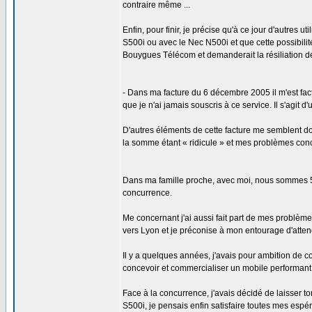
contraire même ...
Enfin, pour finir, je précise qu'à ce jour d'autres
S500i ou avec le Nec N500i et que cette possibilit
Bouygues Télécom et demanderait la résiliation de
- Dans ma facture du 6 décembre 2005 il m'est fac
que je n'ai jamais souscris à ce service. Il s'agit
D'autres éléments de cette facture me semblent do
la somme étant « ridicule » et mes problèmes conc
Dans ma famille proche, avec moi, nous sommes 5 
concurrence.
Me concernant j'ai aussi fait part de mes problèm
vers Lyon et je préconise à mon entourage d'atten
Il y a quelques années, j'avais pour ambition de
concevoir et commercialiser un mobile performant et
Face à la concurrence, j'avais décidé de laisse
S500i, je pensais enfin satisfaire toutes mes espé