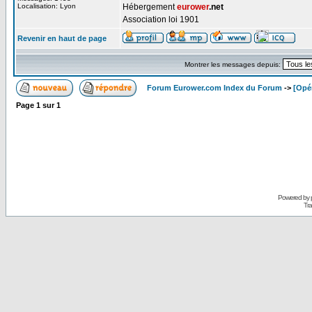
Localisation: Lyon
Hébergement
eurower
.net
Association loi 1901
Revenir en haut de page
Montrer les messages depuis:
Forum Eurower.com Index du Forum
->
[Opé
Page
1
sur
1
Powered by
Tra