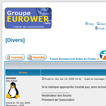
FAQ
Rech
Profil
[Divers]
Forum Eurower.com Index du Forum
->
Auteur
eurower
Posté le: Jeu Jan 19, 2006 10:42
Sujet du message: [
Site Admin
Si la rubrique appropriée n'existe pas, alors écrivez
_________________
Modérateur des forums
Président de l'association
Inscrit le: 03 Jan 2002
Messages: 1458