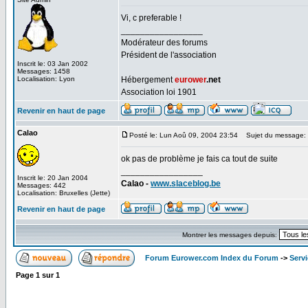
Vi, c preferable !
_________________
Modérateur des forums
Président de l'association
Inscrit le: 03 Jan 2002
Messages: 1458
Localisation: Lyon
Hébergement
eurower
.net
Association loi 1901
Revenir en haut de page
Calao
Posté le: Lun Aoû 09, 2004 23:54
Sujet du message:
ok pas de problème je fais ca tout de suite
_________________
Inscrit le: 20 Jan 2004
Calao -
www.slaceblog.be
Messages: 442
Localisation: Bruxelles (Jette)
Revenir en haut de page
Montrer les messages depuis:
Forum Eurower.com Index du Forum
->
Serv
Page
1
sur
1