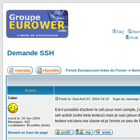
FAQ
Rech
Profil
Demande SSH
Forum Eurower.com Index du Forum
->
Serv
Auteur
Calao
Posté le: Sam Aoû 07, 2004 14:15
Sujet du message
Est-il possible d'activer le ssh pour mon compte, 
ssh activé (votre beta testeur) mais je suis jaloux de l
Inscrit le: 20 Jan 2004
testeur est dans ma classe et je l'envie un peu de t
Messages: 442
Localisation: Bruxelles (Jette)
Revenir en haut de page