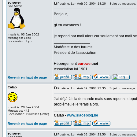
eurower
Posté le: Lun Aoû 09, 2004 18:26
Sujet du message:
Site Admin
Bonjour,
gt en vacances !
Inscrit le: 03 Jan 2002
je repond par mail alors car seulement par mail 
Messages: 1458
Localisation: Lyon
_________________
Modérateur des forums
Président de l'association
Hébergement
eurower
.net
Association loi 1901
Revenir en haut de page
Calao
Posté le: Lun Aoû 09, 2004 23:35
Sujet du message:
J'ai déjà fait la demande mais sans réponse depui
problème, je le ferais alors.
Inscrit le: 20 Jan 2004
_________________
Messages: 442
Localisation: Bruxelles (Jette)
Calao -
www.slaceblog.be
Revenir en haut de page
eurower
Posté le: Lun Aoû 09, 2004 23:50
Sujet du message:
Site Admin