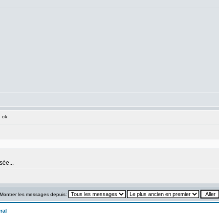
 ok
sée...
Montrer les messages depuis:
ral