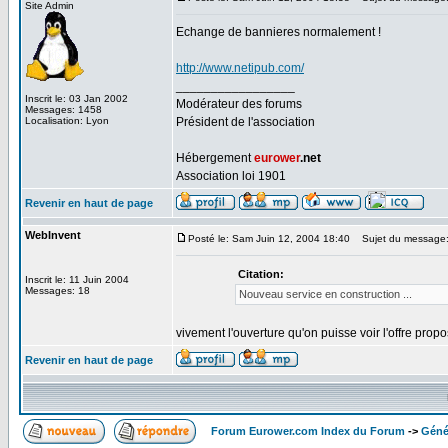
Site Admin
Echange de bannieres normalement !
http://www.netipub.com/
_________________
Inscrit le: 03 Jan 2002
Modérateur des forums
Messages: 1458
Localisation: Lyon
Président de l'association
Hébergement
eurower
.net
Association loi 1901
Revenir en haut de page
WebInvent
Posté le: Sam Juin 12, 2004 18:40
Sujet du message:
Citation:
Inscrit le: 11 Juin 2004
Messages: 18
Nouveau service en construction ...
vivement l'ouverture qu'on puisse voir l'offre propo
Revenir en haut de page
Forum Eurower.com Index du Forum
->
Géné