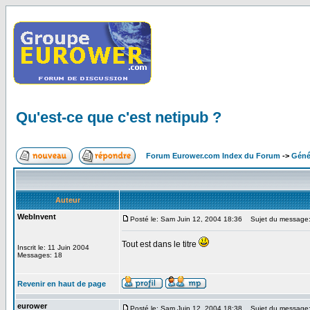
Qu'est-ce que c'est netipub ?
Forum Eurower.com Index du Forum
->
Géné
Auteur
WebInvent
Posté le: Sam Juin 12, 2004 18:36
Sujet du message: Q
Tout est dans le titre
Inscrit le: 11 Juin 2004
Messages: 18
Revenir en haut de page
eurower
Posté le: Sam Juin 12, 2004 18:38
Sujet du message