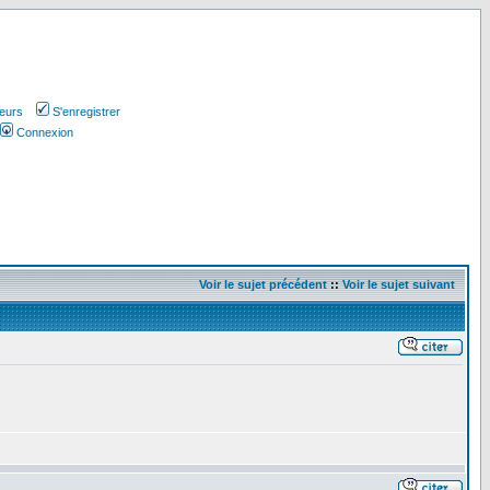
teurs
S'enregistrer
Connexion
Voir le sujet précédent
::
Voir le sujet suivant