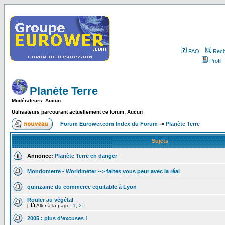
FAQ
Rech
Profil
Planète Terre
Modérateurs: Aucun
Utilisateurs parcourant actuellement ce forum: Aucun
Forum Eurower.com Index du Forum
->
Planète Terre
Sujets
Annonce:
Planète Terre en danger
Mondometre - Worldmeter --> faites vous peur avec la réal
quinzaine du commerce equitable à Lyon
Rouler au végétal
[
Aller à la page:
1
,
2
]
2005 : plus d'excuses !