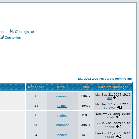
teurs
S'enregistrer
Connexion
Marquez tous les sujets comme lus
Réponses
Auteur
Vus
Derniers Messages
Mar Sep 21, 2004 19:12
8
eurower
23627
lms
Mer Juin 27, 2007 22:18
14
nadelo
86456
eurower
Dim Avr 23, 2006 18:50
0
nadelo
11885
nadelo
Lun Oct 03, 2005 20:16
eurower
20
40681
nadelo
Lun Aoû 01, 2005 16:04
4
nadelo
14189
nadelo