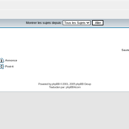
Montrer les sujets depuis:
Saute
Annonce
Post-it
Powered by
phpBB
© 2001, 2005 phpBB Group
Traduction par :
phpBB-fr.com