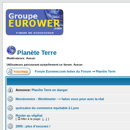
Planète Terre
Modérateurs: Aucun
Utilisateurs parcourant actuellement ce forum: Aucun
Forum Eurower.com Index du Forum
->
Planète Terre
Annonce:
Planète Terre en danger
Mondometre - Worldmeter --> faites vous peur avec la réal
quinzaine du commerce equitable à Lyon
Rouler au végétal
[
Aller à la page:
1
,
2
]
2005 : plus d'excuses !