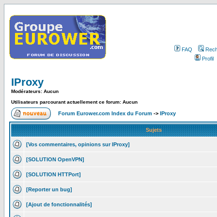
FAQ
Rech
Profil
IProxy
Modérateurs: Aucun
Utilisateurs parcourant actuellement ce forum: Aucun
Forum Eurower.com Index du Forum
->
IProxy
Sujets
[Vos commentaires, opinions sur IProxy]
[SOLUTION OpenVPN]
[SOLUTION HTTPort]
[Reporter un bug]
[Ajout de fonctionnalités]