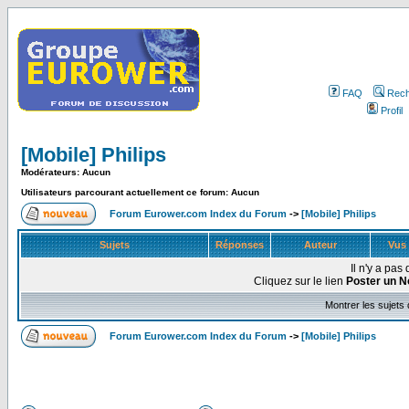
FAQ
Rech
Profil
[Mobile] Philips
Modérateurs: Aucun
Utilisateurs parcourant actuellement ce forum: Aucun
Forum Eurower.com Index du Forum
->
[Mobile] Philips
Sujets
Réponses
Auteur
Vus
Il n'y a pa
Cliquez sur le lien
Poster un N
Montrer les sujets
Forum Eurower.com Index du Forum
->
[Mobile] Philips