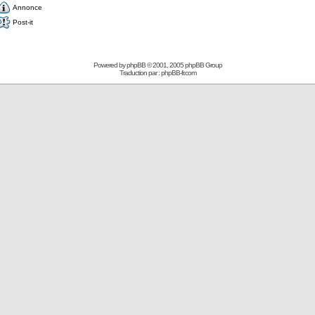
Annonce
Post-it
Powered by
phpBB
© 2001, 2005 phpBB Group
Traduction par :
phpBB-fr.com