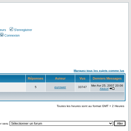
teurs
S'enregistrer
Connexion
Marquez tous les sujets comme lus
Réponses
Auteur
Vus
Derniers Messages
Mer Avr 25, 2007 20:06
5
eurower
33747
Altdorf
Toutes les heures sont au format GMT + 2 Heures
r vers: