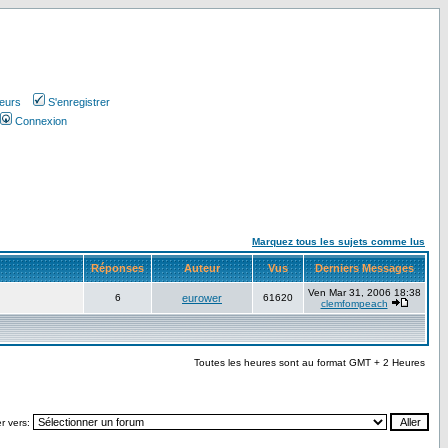
teurs
S'enregistrer
Connexion
Marquez tous les sujets comme lus
Réponses
Auteur
Vus
Derniers Messages
Ven Mar 31, 2006 18:38
6
eurower
61620
clemfompeach
Toutes les heures sont au format GMT + 2 Heures
r vers: