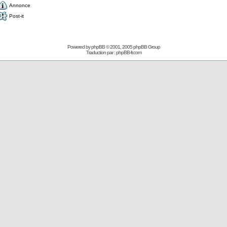
Annonce
Post-it
Powered by
phpBB
© 2001, 2005 phpBB Group
Traduction par :
phpBB-fr.com