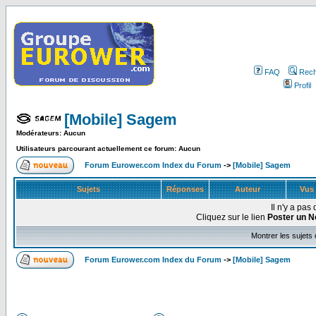
FAQ
Rech
Profil
[Mobile] Sagem
Modérateurs: Aucun
Utilisateurs parcourant actuellement ce forum: Aucun
Forum Eurower.com Index du Forum
->
[Mobile] Sagem
Sujets
Réponses
Auteur
Vus
Il n'y a pa
Cliquez sur le lien
Poster un N
Montrer les sujets
Forum Eurower.com Index du Forum
->
[Mobile] Sagem