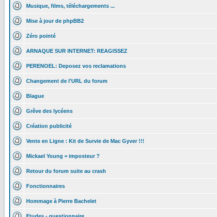
Musique, films, téléchargements ...
Mise à jour de phpBB2
Zéro pointé
ARNAQUE SUR INTERNET: REAGISSEZ
PERENOEL: Deposez vos reclamations
Changement de l'URL du forum
Blague
Grêve des lycéens
Création publicité
Vente en Ligne : Kit de Survie de Mac Gyver !!!
Mickael Young = imposteur ?
Retour du forum suite au crash
Fonctionnaires
Hommage à Pierre Bachelet
Etudes - questionnaire