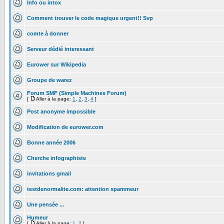
Info ou intox
Comment trouver le code magique urgent!! Svp
comte à donner
Serveur dédié interessant
Eurower sur Wikipedia
Groupe de warez
Forum SMF (Simple Machines Forum)
[
Aller à la page:
1
,
2
,
3
,
4
]
Post anonyme impossible
Modification de eurower.com
Bonne année 2006
Cherche infographiste
invitations gmail
testdenormalite.com: attention spammeur
Une pensée ...
Humeur
[
Aller à la page:
1
,
2
]