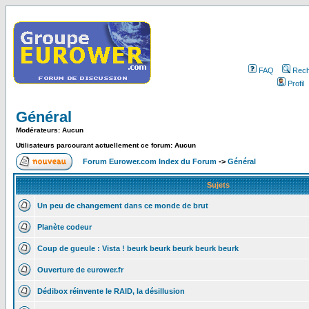
FAQ
Rech
Profil
Général
Modérateurs: Aucun
Utilisateurs parcourant actuellement ce forum: Aucun
Forum Eurower.com Index du Forum
->
Général
Sujets
Un peu de changement dans ce monde de brut
Planète codeur
Coup de gueule : Vista ! beurk beurk beurk beurk beurk
Ouverture de eurower.fr
Dédibox réinvente le RAID, la désillusion