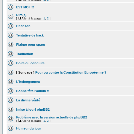
EST MOI !!!
Rire(s)
[
Aller à la page:
1
,
2
]
Chanson
Tentative de hack
Plainte pour spam
Traduction
Boire ou conduire
[ Sondage ]
Pour ou contre la Constitution Européenne ?
L'hebergement
Bonne fête l'admin !!!
La divine vérité
[mise à jour] phpBB2
Problème avec la version actuelle de phpBB2
[
Aller à la page:
1
,
2
]
Humeur du jour