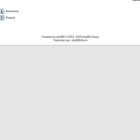
Annonce
Post-it
Powered by
phpBB
© 2001, 2005 phpBB Group
Traduction par :
phpBB-fr.com