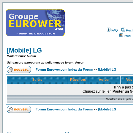
FAQ
Rech
Profil
[Mobile] LG
Modérateurs: Aucun
Utilisateurs parcourant actuellement ce forum: Aucun
Forum Eurower.com Index du Forum
->
[Mobile] LG
Sujets
Réponses
Auteur
Vus
Il n'y a pa
Cliquez sur le lien
Poster un N
Montrer les sujets
Forum Eurower.com Index du Forum
->
[Mobile] LG