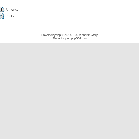
Annonce
Post-it
Powered by
phpBB
© 2001, 2005 phpBB Group
Traduction par :
phpBB-fr.com