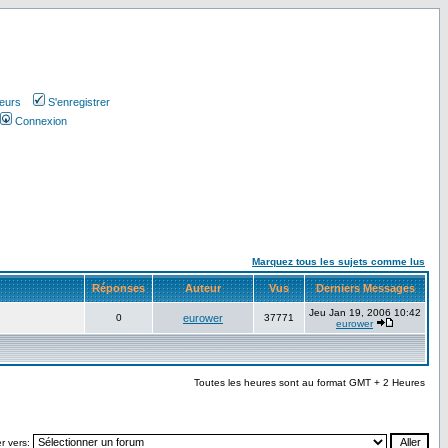
teurs
S'enregistrer
Connexion
Marquez tous les sujets comme lus
Réponses
Auteur
Vus
Derniers Messages
Jeu Jan 19, 2006 10:42
0
eurower
37771
eurower
Toutes les heures sont au format GMT + 2 Heures
r vers: