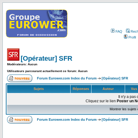
FAQ
Rech
Profil
[Opérateur] SFR
Modérateurs: Aucun
Utilisateurs parcourant actuellement ce forum: Aucun
Forum Eurower.com Index du Forum
->
[Opérateur] SFR
Sujets
Réponses
Auteur
Vus
Il n'y a pa
Cliquez sur le lien
Poster un N
Montrer les sujets
Forum Eurower.com Index du Forum
->
[Opérateur] SFR