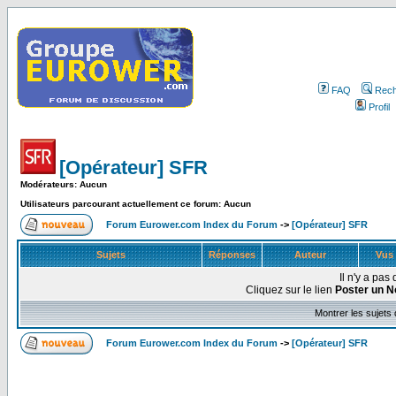
FAQ
Rech
Profil
[Opérateur] SFR
Modérateurs: Aucun
Utilisateurs parcourant actuellement ce forum: Aucun
Forum Eurower.com Index du Forum
->
[Opérateur] SFR
Sujets
Réponses
Auteur
Vus
Il n'y a pa
Cliquez sur le lien
Poster un N
Montrer les sujets
Forum Eurower.com Index du Forum
->
[Opérateur] SFR