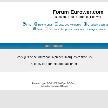
Forum Eurower.com
Bienvenue sur le forum de Eurower
FAQ
Rechercher
Liste des Membres
Groupes d'utilisa
Profil
Se connecter pour vérifier ses messages privés
Informations
Les sujets de ce forum sont à présent marqués comme lus.
Cliquez
ici
pour retourner au forum
Powered by
phpBB
© 2001, 2005 phpBB Group
Traduction par :
phpBB-fr.com