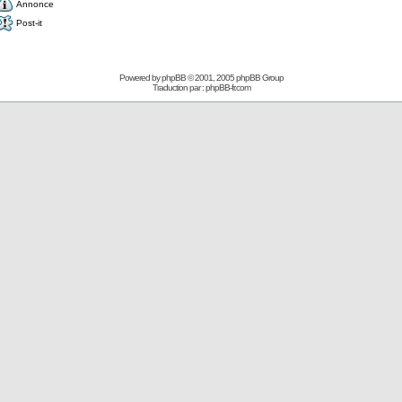
Annonce
Post-it
Powered by
phpBB
© 2001, 2005 phpBB Group
Traduction par :
phpBB-fr.com