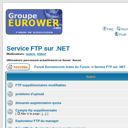
FAQ
Rech
Profil
Service FTP sur .NET
Modérateurs:
nadelo
,
Altdorf
Utilisateurs parcourant actuellement ce forum: Aucun
Forum Eurower.com Index du Forum
->
Service FTP sur .NET
Sujets
FTP supplémentaires modifiables
probleme d'upload
demande augmentation quota
Compte ftp supplémentaire
[
Aller à la page:
1
,
2
]
Explorateur FTP du manager