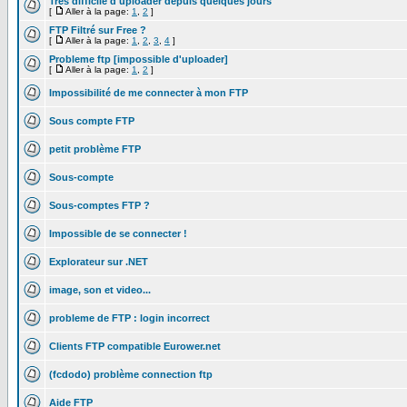
Très difficile d'uploader depuis quelques jours
[
Aller à la page:
1
,
2
]
FTP Filtré sur Free ?
[
Aller à la page:
1
,
2
,
3
,
4
]
Probleme ftp [impossible d'uploader]
[
Aller à la page:
1
,
2
]
Impossibilité de me connecter à mon FTP
Sous compte FTP
petit problème FTP
Sous-compte
Sous-comptes FTP ?
Impossible de se connecter !
Explorateur sur .NET
image, son et video...
probleme de FTP : login incorrect
Clients FTP compatible Eurower.net
(fcdodo) problème connection ftp
Aide FTP