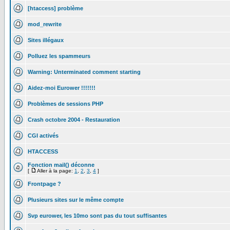
[htaccess] problème
mod_rewrite
Sites illégaux
Polluez les spammeurs
Warning: Unterminated comment starting
Aidez-moi Eurower !!!!!!!
Problèmes de sessions PHP
Crash octobre 2004 - Restauration
CGI activés
HTACCESS
Fonction mail() déconne
[
Aller à la page:
1
,
2
,
3
,
4
]
Frontpage ?
Plusieurs sites sur le même compte
Svp eurower, les 10mo sont pas du tout suffisantes