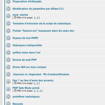
Proposition d'hébergés
Modification du paramètre par défaut CLI
mod_rewrite
[
Aller à la page:
1
,
2
]
Tentative d'intrusion via le script de statistique.
Fichier "favicon.ico" manquant dans les stats des
Espace de test PHP5
Statisques indisponible
préfixe www dans l'url
Envois de mail PHP
Erreur 404 sur mon compte
.htaccess et .htapsswd - Pb d'authentification
Des ? au lieu d'avoir des accents.
[
Aller à la page:
1
,
2
]
PHP Safe Mode activé
[
Aller à la page:
1
,
2
,
3
]
problème statistiques
Records