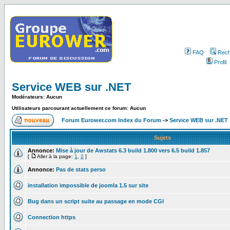
FAQ
Rech
Profil
Service WEB sur .NET
Modérateurs: Aucun
Utilisateurs parcourant actuellement ce forum: Aucun
Forum Eurower.com Index du Forum
->
Service WEB sur .NET
Sujets
Annonce:
Mise à jour de Awstats 6.3 build 1.800 vers 6.5 build 1.857
[
Aller à la page:
1
,
2
]
Annonce:
Pas de stats perso
installation impossible de joomla 1.5 sur site
Bug dans un script suite au passage en mode CGI
Connection https