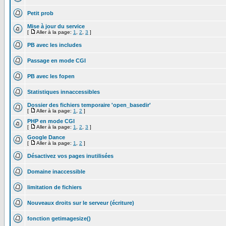
Petit prob
Mise à jour du service
[
Aller à la page:
1
,
2
,
3
]
PB avec les includes
Passage en mode CGI
PB avec les fopen
Statistiques innaccessibles
Dossier des fichiers temporaire 'open_basedir'
[
Aller à la page:
1
,
2
]
PHP en mode CGI
[
Aller à la page:
1
,
2
,
3
]
Google Dance
[
Aller à la page:
1
,
2
]
Désactivez vos pages inutilisées
Domaine inaccessible
limitation de fichiers
Nouveaux droits sur le serveur (écriture)
fonction getimagesize()