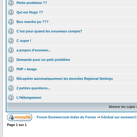
Petite probleme ??
Qui est Hugo ??
Boo marche pu ???
C'est pour quand les nouveaux compte?
C super !
a propos d'eurower...
Demande pour un petit problème
PHP + Image
Récupérer automatiquement les données Regional Settings
2 petites questions...
L'Hébergement
Montrer les sujets
Forum Eurower.com Index du Forum
->
Général sur eurower.
Page
1
sur
1