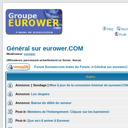
FAQ
Rech
Profil
Général sur eurower.COM
Modérateur:
eurower
Utilisateurs parcourant actuellement ce forum: Aucun
Forum Eurower.com Index du Forum
->
Général sur eurower.
Sujets
Annonce:
[ Sondage ]
Mise à jour de la connexion Internet de eurower.CO
Annonce:
Les slogans
Annonce:
Baisse du débit du serveur
Post-it:
Membres de l'hebergement: Cliquez sur les bannieres!
Post-it:
Que va-t-il arriver à Eurower