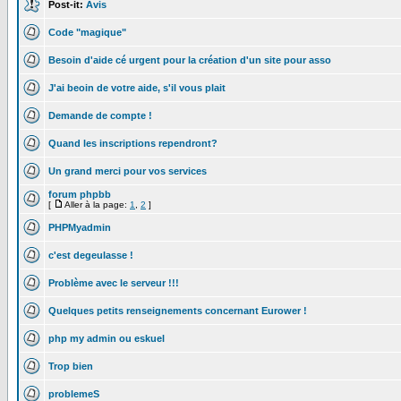
Post-it:
Avis
Code "magique"
Besoin d'aide cé urgent pour la création d'un site pour asso
J'ai beoin de votre aide, s'il vous plait
Demande de compte !
Quand les inscriptions rependront?
Un grand merci pour vos services
forum phpbb
[
Aller à la page:
1
,
2
]
PHPMyadmin
c'est degeulasse !
Problème avec le serveur !!!
Quelques petits renseignements concernant Eurower !
php my admin ou eskuel
Trop bien
problemeS