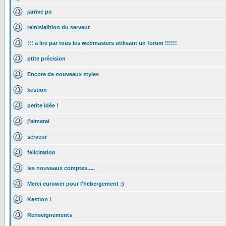
jarrive po
reinisialition du serveur
!!! a lire par tous les webmasters utilisant un forum !!!!!!
ptite précision
Encore de nouveaux styles
kestion
petite idée !
j'aimerai
serveur
felicitation
les nouveaux comptes.....
Merci eurower pour l'hebergement :)
Kestion !
Renseignements