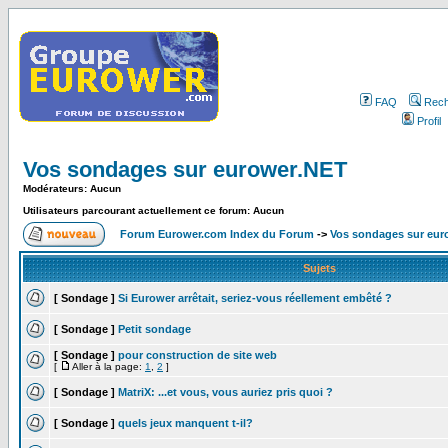
FAQ
Rech
Profil
Vos sondages sur eurower.NET
Modérateurs: Aucun
Utilisateurs parcourant actuellement ce forum: Aucun
Forum Eurower.com Index du Forum
->
Vos sondages sur eur
Sujets
[ Sondage ]
Si Eurower arrêtait, seriez-vous réellement embêté ?
[ Sondage ]
Petit sondage
[ Sondage ]
pour construction de site web
[
Aller à la page:
1
,
2
]
[ Sondage ]
MatriX: ...et vous, vous auriez pris quoi ?
[ Sondage ]
quels jeux manquent t-il?