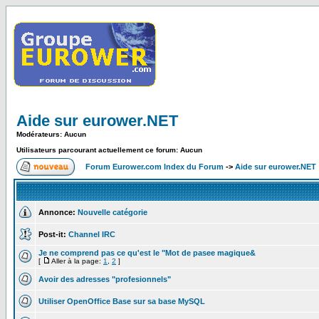
Aide sur eurower.NET
Modérateurs: Aucun
Utilisateurs parcourant actuellement ce forum: Aucun
Forum Eurower.com Index du Forum
->
Aide sur eurower.NET
Annonce:
Nouvelle catégorie
Post-it:
Channel IRC
Je ne comprend pas ce qu'est le "Mot de pasee magique&
[
Aller à la page:
1
,
2
]
Avoir des adresses "profesionnels"
Utiliser OpenOffice Base sur sa base MySQL