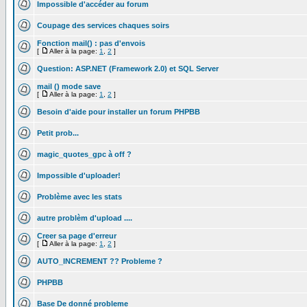
Impossible d'accéder au forum
Coupage des services chaques soirs
Fonction mail() : pas d'envois
[
Aller à la page:
1
,
2
]
Question: ASP.NET (Framework 2.0) et SQL Server
mail () mode save
[
Aller à la page:
1
,
2
]
Besoin d'aide pour installer un forum PHPBB
Petit prob...
magic_quotes_gpc à off ?
Impossible d'uploader!
Problème avec les stats
autre problèm d'upload ....
Creer sa page d'erreur
[
Aller à la page:
1
,
2
]
AUTO_INCREMENT ?? Probleme ?
PHPBB
Base De donné probleme