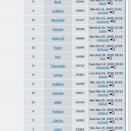
Dim Mai 20, 2007 12:06
0
lilouh
23541
lilouh
Mer Avr 11, 2007 12:41
4
orditeck
16663
eurower
Lun Oct 23, 2006 19:19
percherie
15
37127
percherie
Dim Aoû 20, 2006 22:38
4
Glumph
26548
Calao
Dim Nov 20, 2005 12:41
gollum33
17
48996
gollum33
Dim Oct 02, 2005 12:05
10
Kedyl
24896
B@zzen
Ven Aoû 26, 2005 09:33
3
jhon
14086
jhon
Sam Aoû 13, 2005 20:00
6
Tetsumaki
19712
Tetsumaki
Lun Aoû 01, 2005 10:55
8
James
23381
James
Mer Juil 13, 2005 18:23
6
orditeck
16289
orditeck
Sam Mai 28, 2005 00:14
10
maudax
19827
maudax
Mer Mai 25, 2005 14:31
tofitof
21
41016
Altdorf
Ven Mai 13, 2005 00:58
4
fredpop
15026
orditeck
Sam Avr 16, 2005 12:38
5
_Xarros_
18302
eurower
Ven Avr 15, 2005 18:09
7
tofitof
31991