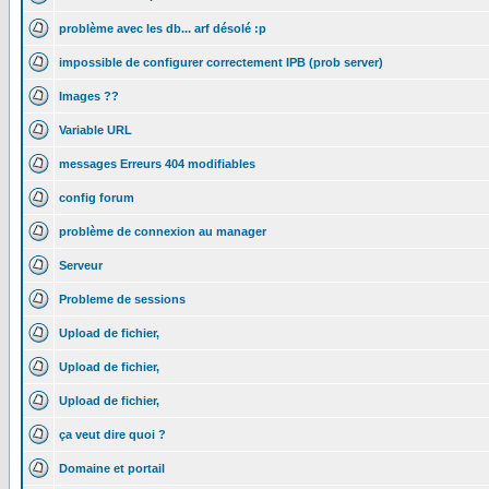
problème avec les db... arf désolé :p
impossible de configurer correctement IPB (prob server)
Images ??
Variable URL
messages Erreurs 404 modifiables
config forum
problème de connexion au manager
Serveur
Probleme de sessions
Upload de fichier,
Upload de fichier,
Upload de fichier,
ça veut dire quoi ?
Domaine et portail