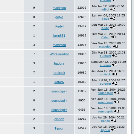
eurower
Mar Avr 12, 2005 22:51
9
maxlefou
22005
tofitof
Lun Avr 04, 2005 18:55
0
golyo
12608
golyo
Lun Mar 28, 2005 19:29
2
Kedyl
13489
Kedyl
Dim Mar 20, 2005 20:14
1
korn651
10912
Calao
Ven Mar 18, 2005 00:05
3
maxlefou
13994
maxlefou
Dim Mar 13, 2005 13:08
7
WebParadize
19385
eurower
Sam Mar 12, 2005 17:39
3
hadora
13935
eurower
Jeu Aoû 19, 2004 16:53
7
orditeck
16689
orditeck
Mar Juil 20, 2004 08:57
1
JoKeR
10340
eurower
Ven Juin 18, 2004 19:26
2
soundspirit
11932
soundspirit
Ven Juin 18, 2004 19:04
0
soundspirit
8955
soundspirit
Ven Juin 18, 2004 19:03
0
soundspirit
9453
soundspirit
Jeu Avr 29, 2004 00:21
2
cianax
13247
cianax
Jeu Avr 15, 2004 21:33
3
Tipoun
14527
Tipoun