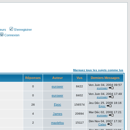
teurs
S'enregistrer
Connexion
Marquez tous les sujets comme lus
Réponses
Auteur
Vus
Derniers Messages
Ven Juin 04, 2004 09:57
0
eurower
8422
eurower
Ven Juin 04, 2004 17:49
0
eurower
8402
eurower
Jeu Déc 25, 2008 18:16
Epoc
26
156574
Epoc
Mar Déc 02, 2008 17:21
4
James
20694
eurower
Dim Nov 04, 2007 17:32
2
maxlefou
15117
Calao