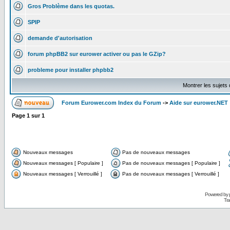
Gros Problème dans les quotas.
SPIP
demande d'autorisation
forum phpBB2 sur eurower activer ou pas le GZip?
probleme pour installer phpbb2
Montrer les sujets
Forum Eurower.com Index du Forum
->
Aide sur eurower.NET
Page
1
sur
1
Nouveaux messages
Pas de nouveaux messages
Nouveaux messages [ Populaire ]
Pas de nouveaux messages [ Populaire ]
Nouveaux messages [ Verrouillé ]
Pas de nouveaux messages [ Verrouillé ]
Powered by
Tra