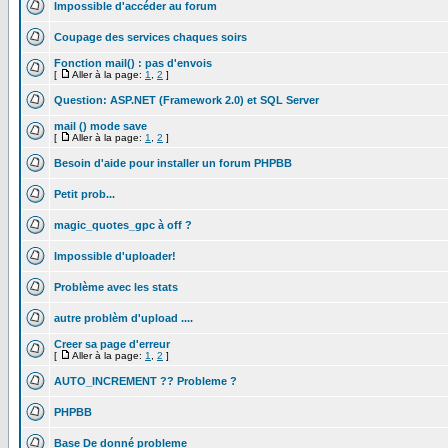
Impossible d'accéder au forum
Coupage des services chaques soirs
Fonction mail() : pas d'envois
[
Aller à la page:
1
,
2
]
Question: ASP.NET (Framework 2.0) et SQL Server
mail () mode save
[
Aller à la page:
1
,
2
]
Besoin d'aide pour installer un forum PHPBB
Petit prob...
magic_quotes_gpc à off ?
Impossible d'uploader!
Problème avec les stats
autre problèm d'upload ....
Creer sa page d'erreur
[
Aller à la page:
1
,
2
]
AUTO_INCREMENT ?? Probleme ?
PHPBB
Base De donné probleme