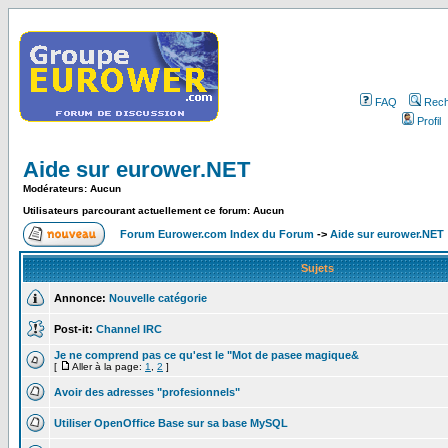
FAQ
Rech
Profil
Aide sur eurower.NET
Modérateurs: Aucun
Utilisateurs parcourant actuellement ce forum: Aucun
Forum Eurower.com Index du Forum
->
Aide sur eurower.NET
Sujets
Annonce:
Nouvelle catégorie
Post-it:
Channel IRC
Je ne comprend pas ce qu'est le "Mot de pasee magique&
[
Aller à la page:
1
,
2
]
Avoir des adresses "profesionnels"
Utiliser OpenOffice Base sur sa base MySQL