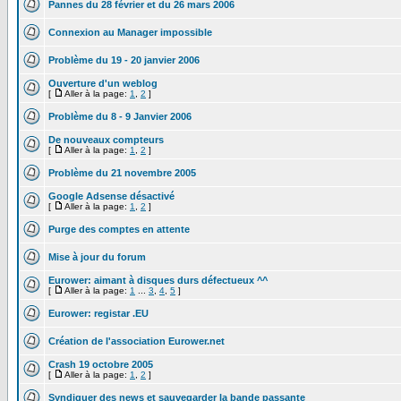
Pannes du 28 février et du 26 mars 2006
Connexion au Manager impossible
Problème du 19 - 20 janvier 2006
Ouverture d'un weblog
[
Aller à la page:
1
,
2
]
Problème du 8 - 9 Janvier 2006
De nouveaux compteurs
[
Aller à la page:
1
,
2
]
Problème du 21 novembre 2005
Google Adsense désactivé
[
Aller à la page:
1
,
2
]
Purge des comptes en attente
Mise à jour du forum
Eurower: aimant à disques durs défectueux ^^
[
Aller à la page:
1
...
3
,
4
,
5
]
Eurower: registar .EU
Création de l'association Eurower.net
Crash 19 octobre 2005
[
Aller à la page:
1
,
2
]
Syndiquer des news et sauvegarder la bande passante