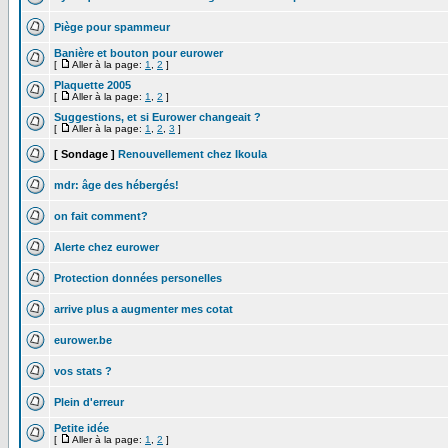
Piège pour spammeur
Banière et bouton pour eurower
[
Aller à la page:
1
,
2
]
Plaquette 2005
[
Aller à la page:
1
,
2
]
Suggestions, et si Eurower changeait ?
[
Aller à la page:
1
,
2
,
3
]
[ Sondage ]
Renouvellement chez Ikoula
mdr: âge des hébergés!
on fait comment?
Alerte chez eurower
Protection données personelles
arrive plus a augmenter mes cotat
eurower.be
vos stats ?
Plein d'erreur
Petite idée
[
Aller à la page:
1
,
2
]