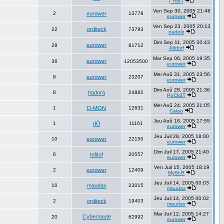
[ Yok ]
Ven Sep 30, 2005 21:46
2
eurower
13778
eurower
Ven Sep 23, 2005 20:13
orditeck
22
73793
nadelo
Dim Sep 11, 2005 20:43
eurower
28
81712
Altdorf
Mar Sep 06, 2005 19:35
eurower
36
12053500
eurower
Mer Aoû 31, 2005 23:56
8
eurower
23207
eurower
Dim Aoû 28, 2005 21:36
8
hadora
24882
PoCk3T
Mer Aoû 24, 2005 21:05
1
D-MON
12631
Calao
Jeu Aoû 18, 2005 17:55
1
dÖ
11161
eurower
Jeu Juil 28, 2005 18:00
10
eurower
22150
eurower
Dim Juil 17, 2005 21:40
6
tofitof
20557
eurower
Ven Juil 15, 2005 18:19
2
eurower
12409
MySt-R
Jeu Juil 14, 2005 00:03
10
maudax
23015
maudax
Jeu Juil 14, 2005 00:02
2
orditeck
19403
maudax
Mar Juil 12, 2005 14:27
Cybernaute
20
62992
eurower