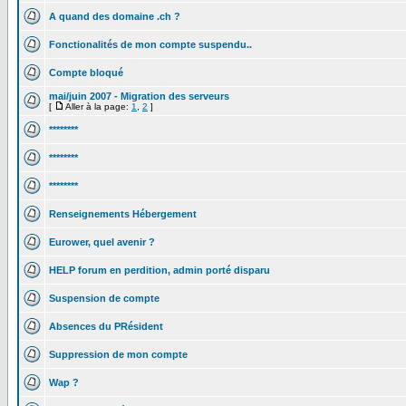
A quand des domaine .ch ?
Fonctionalités de mon compte suspendu..
Compte bloqué
mai/juin 2007 - Migration des serveurs
[
Aller à la page:
1
,
2
]
********
********
********
Renseignements Hébergement
Eurower, quel avenir ?
HELP forum en perdition, admin porté disparu
Suspension de compte
Absences du PRésident
Suppression de mon compte
Wap ?