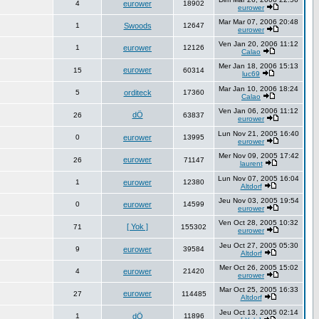
4
eurower
18902
eurower
Mar Mar 07, 2006 20:48
1
Swoods
12647
eurower
Ven Jan 20, 2006 11:12
1
eurower
12126
Calao
Mer Jan 18, 2006 15:13
eurower
15
60314
luc69
Mar Jan 10, 2006 18:24
5
orditeck
17360
Calao
Ven Jan 06, 2006 11:12
dÖ
26
63837
eurower
Lun Nov 21, 2005 16:40
0
eurower
13995
eurower
Mer Nov 09, 2005 17:42
eurower
26
71147
laurent
Lun Nov 07, 2005 16:04
1
eurower
12380
Altdorf
Jeu Nov 03, 2005 19:54
0
eurower
14599
eurower
Ven Oct 28, 2005 10:32
[ Yok ]
71
155302
eurower
Jeu Oct 27, 2005 05:30
9
eurower
39584
Altdorf
Mer Oct 26, 2005 15:02
4
eurower
21420
eurower
Mar Oct 25, 2005 16:33
eurower
27
114485
Altdorf
Jeu Oct 13, 2005 02:14
1
dÖ
11896