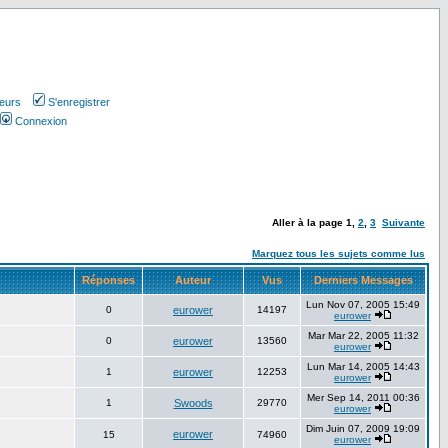
teurs
S'enregistrer
Connexion
Aller à la page
1
,
2
,
3
Suivante
Marquez tous les sujets comme lus
Réponses
Auteur
Vus
Derniers Messages
Lun Nov 07, 2005 15:49
0
eurower
14197
eurower
Mar Mar 22, 2005 11:32
0
eurower
13560
eurower
Lun Mar 14, 2005 14:43
1
eurower
12253
eurower
Mer Sep 14, 2011 00:36
1
Swoods
29770
eurower
Dim Juin 07, 2009 19:09
eurower
15
74960
eurower