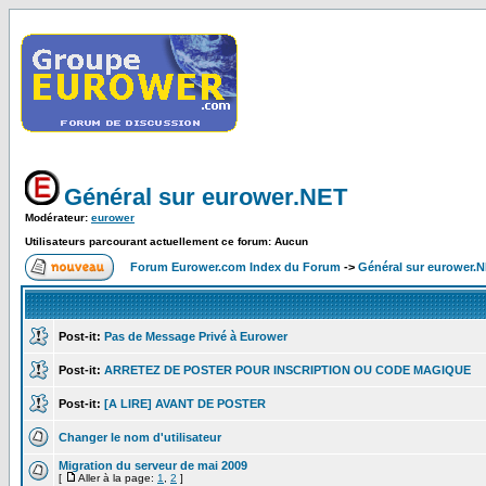
Général sur eurower.NET
Modérateur:
eurower
Utilisateurs parcourant actuellement ce forum: Aucun
Forum Eurower.com Index du Forum
->
Général sur eurower.
Post-it:
Pas de Message Privé à Eurower
Post-it:
ARRETEZ DE POSTER POUR INSCRIPTION OU CODE MAGIQUE
Post-it:
[A LIRE] AVANT DE POSTER
Changer le nom d'utilisateur
Migration du serveur de mai 2009
[
Aller à la page:
1
,
2
]