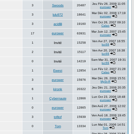
Jeu Fév 26, 2009 11:05
3
Swoods
20487
eurower
Mar Déc 02, 2008 17:19
3
lulu972
18641
eurower
Ven Oct 26, 2007 09:10
3
acidlili
19160
Calao
Mar Juin 12, 2007 15:45
eurower
17
63931
eurower
Ven Avr 27, 2007 16:55
1
Invité
15258
luc69
Ven Avr 20, 2007 16:38
2
Invité
15117
luc69
Sam Mar 31, 2007 19:31
0
Invité
14219
luc69
Lun Fév 12, 2007 21:28
1
Ewest
12854
Calao
Mar Déc 26, 2006 15:51
3
eurower
15976
MySt-R
Jeu Déc 21, 2006 20:35
6
kironk
20322
eurower
Lun Oct 23, 2006 18:48
1
Cybernaute
12866
eurower
Dim Aoû 27, 2006 12:02
0
eurower
12865
eurower
Ven Aoû 18, 2006 19:45
3
tofitof
15939
eurower
Lun Mai 01, 2006 14:51
0
Tom
13334
Tom
Dim Mar 26, 2006 22:56