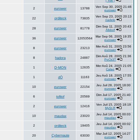
[ Yok ]
Ven Sep 30, 2005 21:46
2
eurower
13788
eurower
Ven Sep 23, 2005 20:13
orditeck
22
73835
nadelo
Dim Sep 11, 2005 20:43
eurower
28
81778
Altdorf
Mar Sep 06, 2005 19:35
eurower
36
12053564
eurower
Mer Aoû 31, 2005 23:56
8
eurower
23213
eurower
Dim Aoû 28, 2005 21:36
8
hadora
24887
PoCk3T
Mer Aoû 24, 2005 21:05
1
D-MON
12635
Calao
Jeu Aoû 18, 2005 17:55
1
dÖ
11163
eurower
Jeu Juil 28, 2005 18:00
10
eurower
22154
eurower
Dim Juil 17, 2005 21:40
6
tofitof
20569
eurower
Ven Juil 15, 2005 18:19
2
eurower
12416
MySt-R
Jeu Juil 14, 2005 00:03
10
maudax
23020
maudax
Jeu Juil 14, 2005 00:02
2
orditeck
19405
maudax
Mar Juil 12, 2005 14:27
Cybernaute
20
63030
eurower