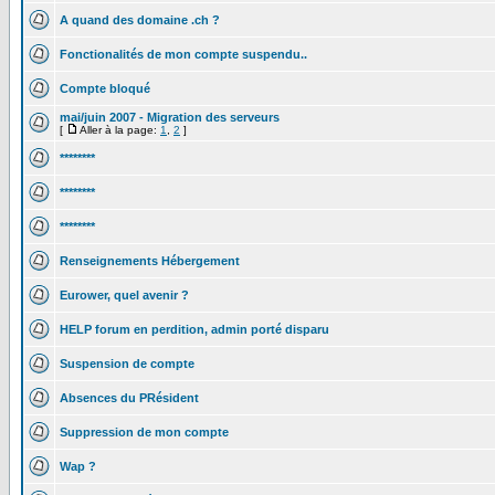
A quand des domaine .ch ?
Fonctionalités de mon compte suspendu..
Compte bloqué
mai/juin 2007 - Migration des serveurs
[
Aller à la page:
1
,
2
]
********
********
********
Renseignements Hébergement
Eurower, quel avenir ?
HELP forum en perdition, admin porté disparu
Suspension de compte
Absences du PRésident
Suppression de mon compte
Wap ?