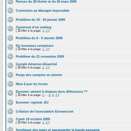
Pannes du 28 février et du 26 mars 2006
Connexion au Manager impossible
Problème du 19 - 20 janvier 2006
Ouverture d'un weblog
[
Aller à la page:
1
,
2
]
Problème du 8 - 9 Janvier 2006
De nouveaux compteurs
[
Aller à la page:
1
,
2
]
Problème du 21 novembre 2005
Google Adsense désactivé
[
Aller à la page:
1
,
2
]
Purge des comptes en attente
Mise à jour du forum
Eurower: aimant à disques durs défectueux ^^
[
Aller à la page:
1
...
3
,
4
,
5
]
Eurower: registar .EU
Création de l'association Eurower.net
Crash 19 octobre 2005
[
Aller à la page:
1
,
2
]
Syndiquer des news et sauvegarder la bande passante