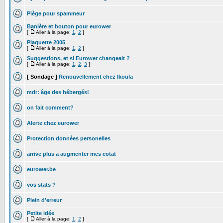
Piège pour spammeur
Banière et bouton pour eurower
[
Aller à la page:
1
,
2
]
Plaquette 2005
[
Aller à la page:
1
,
2
]
Suggestions, et si Eurower changeait ?
[
Aller à la page:
1
,
2
,
3
]
[ Sondage ]
Renouvellement chez Ikoula
mdr: âge des hébergés!
on fait comment?
Alerte chez eurower
Protection données personelles
arrive plus a augmenter mes cotat
eurower.be
vos stats ?
Plein d'erreur
Petite idée
[
Aller à la page:
1
,
2
]