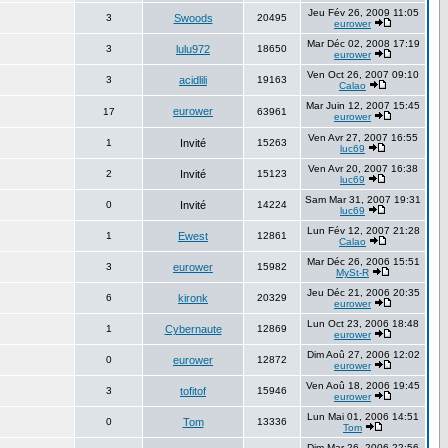
Jeu Fév 26, 2009 11:05
3
Swoods
20495
eurower
Mar Déc 02, 2008 17:19
3
lulu972
18650
eurower
Ven Oct 26, 2007 09:10
3
acidlili
19163
Calao
Mar Juin 12, 2007 15:45
eurower
17
63961
eurower
Ven Avr 27, 2007 16:55
1
Invité
15263
luc69
Ven Avr 20, 2007 16:38
2
Invité
15123
luc69
Sam Mar 31, 2007 19:31
0
Invité
14224
luc69
Lun Fév 12, 2007 21:28
1
Ewest
12861
Calao
Mar Déc 26, 2006 15:51
3
eurower
15982
MySt-R
Jeu Déc 21, 2006 20:35
6
kironk
20329
eurower
Lun Oct 23, 2006 18:48
1
Cybernaute
12869
eurower
Dim Aoû 27, 2006 12:02
0
eurower
12872
eurower
Ven Aoû 18, 2006 19:45
3
tofitof
15946
eurower
Lun Mai 01, 2006 14:51
0
Tom
13336
Tom
Dim Mar 26, 2006 22:56