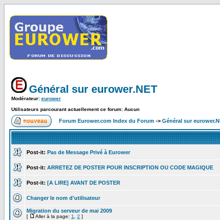
Général sur eurower.NET
Modérateur:
eurower
Utilisateurs parcourant actuellement ce forum: Aucun
Forum Eurower.com Index du Forum
->
Général sur eurower.
Post-it:
Pas de Message Privé à Eurower
Post-it:
ARRETEZ DE POSTER POUR INSCRIPTION OU CODE MAGIQUE
Post-it:
[A LIRE] AVANT DE POSTER
Changer le nom d'utilisateur
Migration du serveur de mai 2009
[
Aller à la page:
1
,
2
]