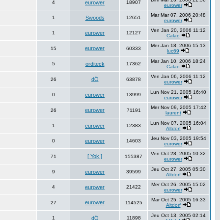
4
eurower
18907
eurower
Mar Mar 07, 2006 20:48
1
Swoods
12651
eurower
Ven Jan 20, 2006 11:12
1
eurower
12127
Calao
Mer Jan 18, 2006 15:13
eurower
15
60333
luc69
Mar Jan 10, 2006 18:24
5
orditeck
17362
Calao
Ven Jan 06, 2006 11:12
dÖ
26
63878
eurower
Lun Nov 21, 2005 16:40
0
eurower
13999
eurower
Mer Nov 09, 2005 17:42
eurower
26
71191
laurent
Lun Nov 07, 2005 16:04
1
eurower
12383
Altdorf
Jeu Nov 03, 2005 19:54
0
eurower
14603
eurower
Ven Oct 28, 2005 10:32
[ Yok ]
71
155387
eurower
Jeu Oct 27, 2005 05:30
9
eurower
39599
Altdorf
Mer Oct 26, 2005 15:02
4
eurower
21422
eurower
Mar Oct 25, 2005 16:33
eurower
27
114525
Altdorf
Jeu Oct 13, 2005 02:14
1
dÖ
11898