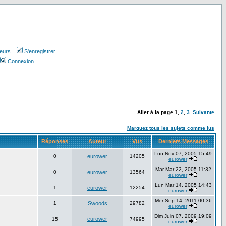
teurs
S'enregistrer
Connexion
Aller à la page
1
,
2
,
3
Suivante
Marquez tous les sujets comme lus
Réponses
Auteur
Vus
Derniers Messages
Lun Nov 07, 2005 15:49
0
eurower
14205
eurower
Mar Mar 22, 2005 11:32
0
eurower
13564
eurower
Lun Mar 14, 2005 14:43
1
eurower
12254
eurower
Mer Sep 14, 2011 00:36
1
Swoods
29782
eurower
Dim Juin 07, 2009 19:09
eurower
15
74995
eurower