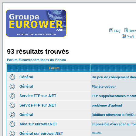
FAQ
Rech
Profil
93 résultats trouvés
Forum Eurower.com Index du Forum
Forum
Général
Un peu de changement dan
Général
Planète codeur
Service FTP sur .NET
FTP supplémentaires modif
Service FTP sur .NET
probleme d'upload
Général
Dédibox réinvente le RAID, 
Aide sur eurower.NET
Impossible d'accéder au f
Général sur eurower.NET
********