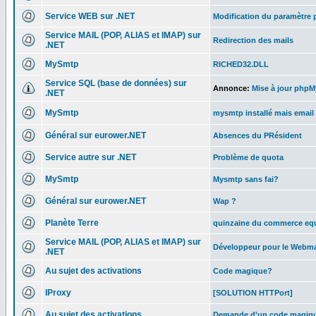
Service WEB sur .NET
Modification du paramètre 
Service MAIL (POP, ALIAS et IMAP) sur
Redirection des mails
.NET
MySmtp
RICHED32.DLL
Service SQL (base de données) sur
Annonce:
Mise à jour phpMy
.NET
MySmtp
mysmtp installé mais email
Général sur eurower.NET
Absences du PRésident
Service autre sur .NET
Problème de quota
MySmtp
Mysmtp sans fai?
Général sur eurower.NET
Wap ?
Planète Terre
quinzaine du commerce equ
Service MAIL (POP, ALIAS et IMAP) sur
Développeur pour le Webmail
.NET
Au sujet des activations
Code magique?
IProxy
[SOLUTION HTTPort]
Au sujet des activations
Demande d'un code magiq