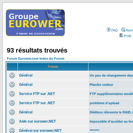
FAQ
Rech
Profil
93 résultats trouvés
Forum Eurower.com Index du Forum
Forum
Général
Un peu de changement dan
Général
Planète codeur
Service FTP sur .NET
FTP supplémentaires modif
Service FTP sur .NET
probleme d'upload
Général
Dédibox réinvente le RAID, 
Aide sur eurower.NET
Impossible d'accéder au f
Général sur eurower.NET
********