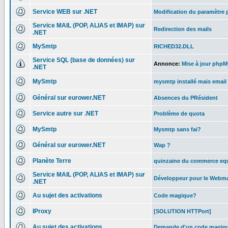
Service WEB sur .NET
Modification du paramètre 
Service MAIL (POP, ALIAS et IMAP) sur
Redirection des mails
.NET
MySmtp
RICHED32.DLL
Service SQL (base de données) sur
Annonce:
Mise à jour phpMy
.NET
MySmtp
mysmtp installé mais email
Général sur eurower.NET
Absences du PRésident
Service autre sur .NET
Problème de quota
MySmtp
Mysmtp sans fai?
Général sur eurower.NET
Wap ?
Planète Terre
quinzaine du commerce equ
Service MAIL (POP, ALIAS et IMAP) sur
Développeur pour le Webmail
.NET
Au sujet des activations
Code magique?
IProxy
[SOLUTION HTTPort]
Au sujet des activations
Demande d'un code magiq