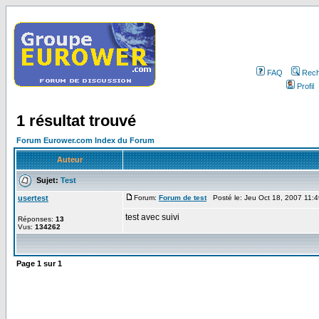
FAQ
Rech
Profil
1 résultat trouvé
Forum Eurower.com Index du Forum
Auteur
Sujet:
Test
usertest
Forum:
Forum de test
Posté le: Jeu Oct 18, 2007 11:
test avec suivi
Réponses:
13
Vus:
134262
Page
1
sur
1