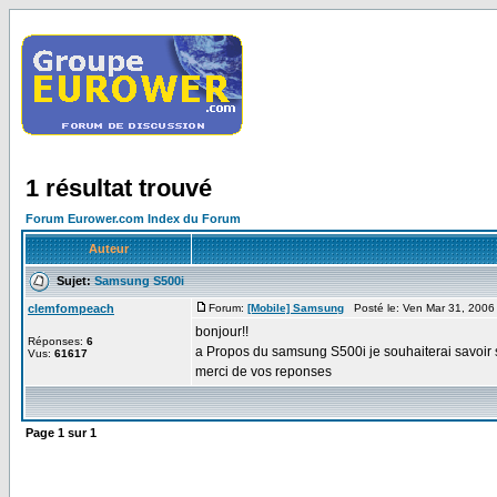
1 résultat trouvé
Forum Eurower.com Index du Forum
Auteur
Sujet:
Samsung S500i
clemfompeach
Forum:
[Mobile] Samsung
Posté le: Ven Mar 31, 2006
bonjour!!
Réponses:
6
a Propos du samsung S500i je souhaiterai savoir s
Vus:
61617
merci de vos reponses
Page
1
sur
1