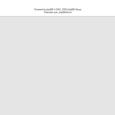
Powered by
phpBB
© 2001, 2005 phpBB Group
Traduction par :
phpBB-fr.com