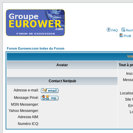
FAQ
Rech
Profil
Forum Eurower.com Index du Forum
Voir
Avatar
Tout à p
Insc
Mess
Contact Netipub
Adresse e-mail:
Localis
Message Privé:
Site
MSN Messenger:
Em
Yahoo Messenger:
Lo
Adresse AIM:
Numéro ICQ: