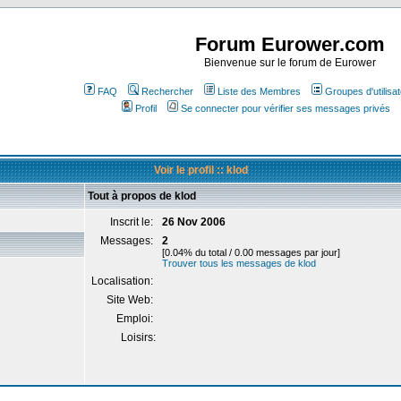
Forum Eurower.com
Bienvenue sur le forum de Eurower
FAQ
Rechercher
Liste des Membres
Groupes d'utilisa
Profil
Se connecter pour vérifier ses messages privés
Voir le profil :: klod
Tout à propos de klod
Inscrit le:
26 Nov 2006
Messages:
2
[0.04% du total / 0.00 messages par jour]
Trouver tous les messages de klod
Localisation:
Site Web:
Emploi:
Loisirs: