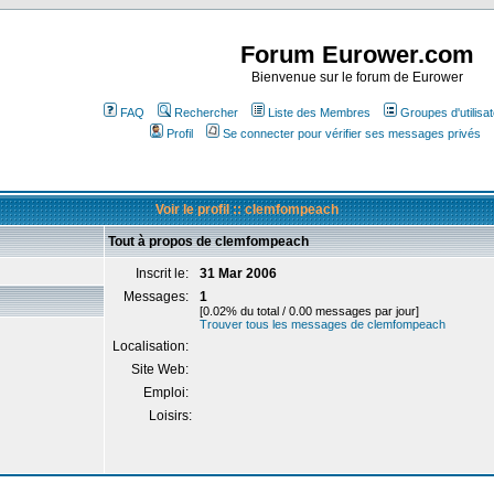
Forum Eurower.com
Bienvenue sur le forum de Eurower
FAQ
Rechercher
Liste des Membres
Groupes d'utilisa
Profil
Se connecter pour vérifier ses messages privés
Voir le profil :: clemfompeach
Tout à propos de clemfompeach
Inscrit le:
31 Mar 2006
Messages:
1
[0.02% du total / 0.00 messages par jour]
Trouver tous les messages de clemfompeach
Localisation:
Site Web:
Emploi:
Loisirs: