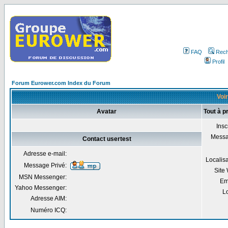
FAQ
Rech
Profil
Forum Eurower.com Index du Forum
Voir
Avatar
Tout à p
Insc
Mess
Contact usertest
Adresse e-mail:
Localis
Message Privé:
Site
MSN Messenger:
Em
Yahoo Messenger:
Lo
Adresse AIM:
Numéro ICQ: