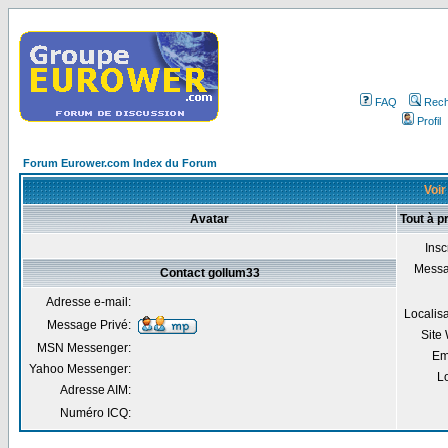
FAQ
Rech
Profil
Forum Eurower.com Index du Forum
Voir
Avatar
Tout à p
Insc
Mess
Contact gollum33
Adresse e-mail:
Localis
Message Privé:
Site
MSN Messenger:
Em
Yahoo Messenger:
Lo
Adresse AIM:
Numéro ICQ: