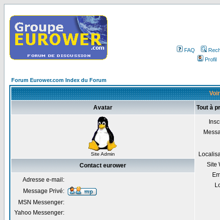
FAQ
Rech
Profil
Forum Eurower.com Index du Forum
Voir
Avatar
Tout à p
Insc
Mess
Localis
Site Admin
Site
Contact eurower
Em
Adresse e-mail:
Lo
Message Privé:
MSN Messenger:
Yahoo Messenger: