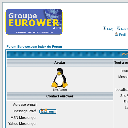
FAQ
Rech
Profil
Forum Eurower.com Index du Forum
Voir
Avatar
Tout à p
Insc
Mess
Localis
Site Admin
Site
Contact eurower
Em
Adresse e-mail:
Lo
Message Privé:
MSN Messenger:
Yahoo Messenger: