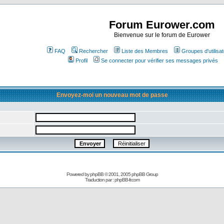
Forum Eurower.com
Bienvenue sur le forum de Eurower
FAQ
Rechercher
Liste des Membres
Groupes d'utilisa
Profil
Se connecter pour vérifier ses messages privés
Envoyez-moi un nouveau mot de passe
Powered by
phpBB
© 2001, 2005 phpBB Group
Traduction par :
phpBB-fr.com