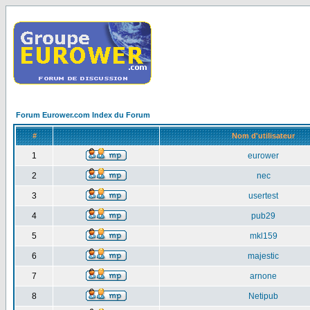
Forum Eurower.com Index du Forum
#
Nom d'utilisateur
1
eurower
2
nec
3
usertest
4
pub29
5
mkl159
6
majestic
7
arnone
8
Netipub