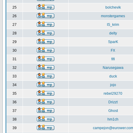
25
bolchevik
26
monstergames
27
IS_krim
28
delty
29
SparK
30
FX
31
fifi
32
Narusegawa
33
duck
34
jojo
35
rebel29270
36
Drizzt
37
Ghost
38
hm1ch
39
campejon@eurower.co