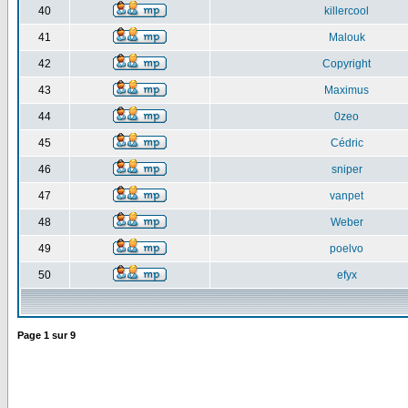
40
killercool
41
Malouk
42
Copyright
43
Maximus
44
0zeo
45
Cédric
46
sniper
47
vanpet
48
Weber
49
poelvo
50
efyx
Page
1
sur
9