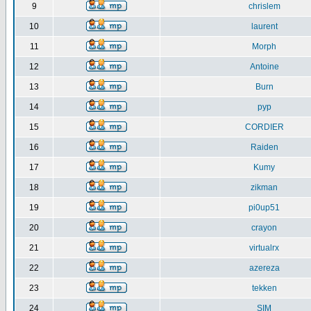
9
chrislem
10
laurent
11
Morph
12
Antoine
13
Burn
14
pyp
15
CORDIER
16
Raiden
17
Kumy
18
zikman
19
pi0up51
20
crayon
21
virtualrx
22
azereza
23
tekken
24
SIM