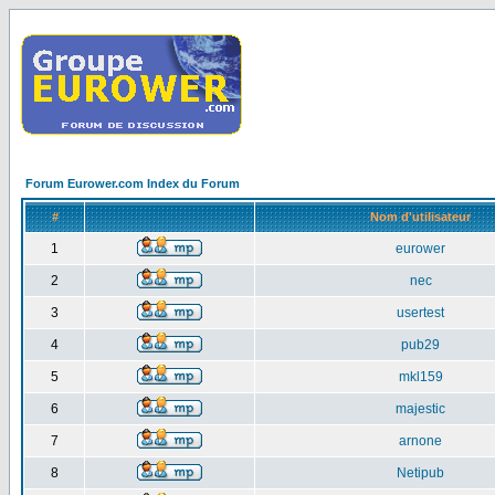
Forum Eurower.com Index du Forum
#
Nom d'utilisateur
1
eurower
2
nec
3
usertest
4
pub29
5
mkl159
6
majestic
7
arnone
8
Netipub