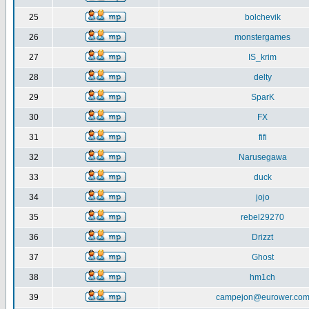
25
bolchevik
26
monstergames
27
IS_krim
28
delty
29
SparK
30
FX
31
fifi
32
Narusegawa
33
duck
34
jojo
35
rebel29270
36
Drizzt
37
Ghost
38
hm1ch
39
campejon@eurower.co