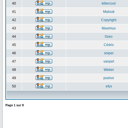
40
killercool
41
Malouk
42
Copyright
43
Maximus
44
0zeo
45
Cédric
46
sniper
47
vanpet
48
Weber
49
poelvo
50
efyx
Page
1
sur
9