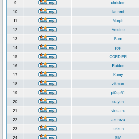
9
chrislem
10
laurent
11
Morph
12
Antoine
13
Burn
14
pyp
15
CORDIER
16
Raiden
17
Kumy
18
zikman
19
pi0up51
20
crayon
21
virtualrx
22
azereza
23
tekken
24
SIM