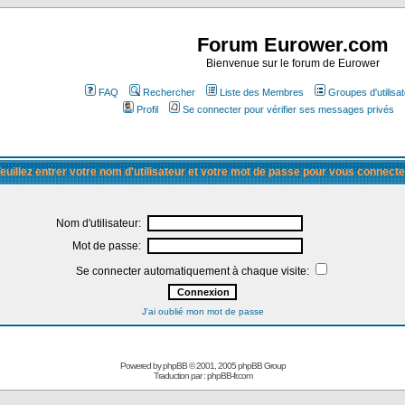
Forum Eurower.com
Bienvenue sur le forum de Eurower
FAQ
Rechercher
Liste des Membres
Groupes d'utilisa
Profil
Se connecter pour vérifier ses messages privés
euillez entrer votre nom d'utilisateur et votre mot de passe pour vous connecte
Nom d'utilisateur:
Mot de passe:
Se connecter automatiquement à chaque visite:
J'ai oublié mon mot de passe
Powered by
phpBB
© 2001, 2005 phpBB Group
Traduction par :
phpBB-fr.com